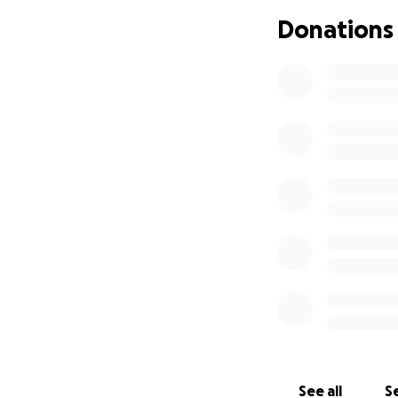
Donations
See all
Se