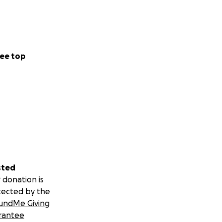
ee top
sted
 donation is
tected by the
undMe Giving
rantee