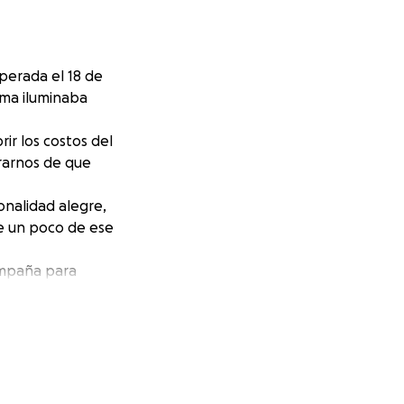
perada el 18 de
sma iluminaba
ir los costos del
rarnos de que
onalidad alegre,
e un poco de ese
ampaña para