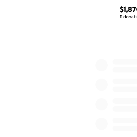
$1,8
11 donat
0% complete