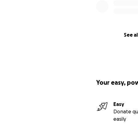
See al
Your easy, po
Easy
Donate qu
easily