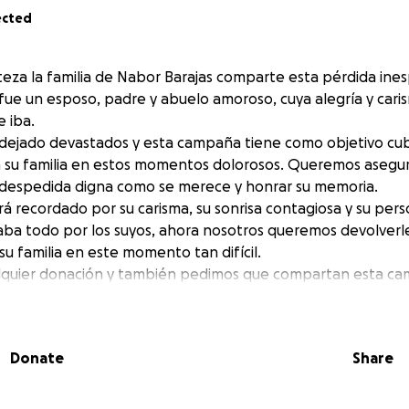
ected
teza la familia de Nabor Barajas comparte esta pérdida ines
 fue un esposo, padre y abuelo amoroso, cuya alegría y cari
e iba.
 dejado devastados y esta campaña tiene como objetivo cubr
a su familia en estos momentos dolorosos. Queremos asegu
despedida digna como se merece y honrar su memoria.
á recordado por su carisma, su sonrisa contagiosa y su pers
aba todo por los suyos, ahora nosotros queremos devolverl
u familia en este momento tan difícil.
quier donación y también pedimos que compartan esta c
r la memoria de Nabor Barajas.
oyo, generosidad y oraciones.
Donate
Share