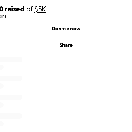
70
raised
of
$5K
ions
Donate now
Share