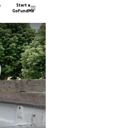
n
Start a
GoFundMe