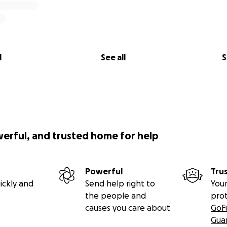
l
See all
S
werful, and trusted home for help
Powerful
Tru
ickly and
Send help right to
Your
the people and
pro
causes you care about
GoF
Gua