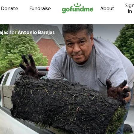
Sig
Skip to content
Donate
Fundraise
About
in
ajas
for
Antonio Barajas