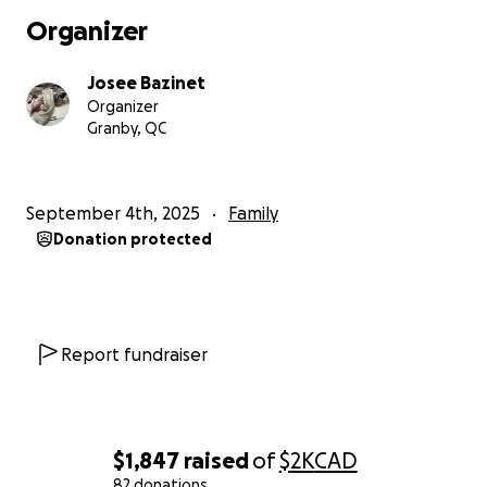
Organizer
Si vous souhaitez aider cette famille dans cette
épreuve difficile, vous pouvez contribuer en faisant
Josee Bazinet
un don. L’argent recueilli servira principalement à
Organizer
couvrir les frais d’essence et de nourriture.
Granby, QC
Même un petit montant – 1 $, 2 $, 5 $ – peut faire
une réelle différence. Ensemble, nous pouvons
September 4th, 2025
Family
apporter un peu de réconfort et de soutien à cette
Donation protected
famille.
Un immense merci, du fond du cœur, pour votre aide
et votre solidarité. ❤️
Report fundraiser
$1,847
raised
of
$2K
CAD
82 donations