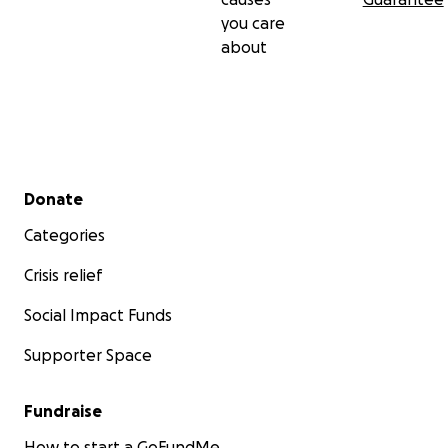
you care
about
Secondary menu
Donate
Categories
Crisis relief
Social Impact Funds
Supporter Space
Fundraise
How to start a GoFundMe