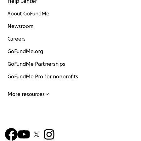
Help Center
About GoFundMe
Newsroom
Careers
GoFundMe.org
GoFundMe Partnerships
GoFundMe Pro for nonprofits
More resources