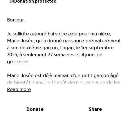
Donation protected
Bonjour,
Je sollicite aujourd’hui votre aide pour ma nièce,
Marie-Josée, qui a donné naissance prématurément
à son deuxième garçon, Logan, le 1er septembre
2025, à seulement 27 semaines et 4 jours de
grossesse.
Marie-Josée est déjà maman d’un petit garçon âgé
de bientôt 2 ans. Le 12 août dernier, elle a perdu les
eaux et a dû être hospitalisée d’urgence. D’abord
Read more
prise en charge à l’hôpital de Granby, elle a ensuite
été transférée par ambulance au CHU de Fleurimont
Donate
Share
à Sherbrooke, où elle est restée alitée afin d’assurer
le bien-être du bébé et de protéger sa santé.