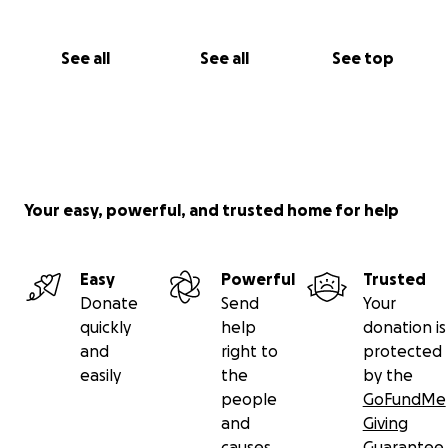
See all
See all
See top
Your easy, powerful, and trusted home for help
Easy
Powerful
Trusted
Donate
Send
Your
quickly
help
donation is
and
right to
protected
easily
the
by the
people
GoFundMe
and
Giving
causes
Guarantee