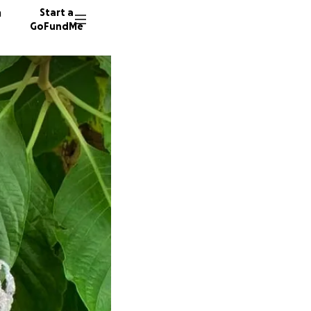
n
Start a
GoFundMe