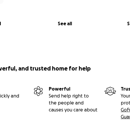
l
See all
S
werful, and trusted home for help
Powerful
Tru
ickly and
Send help right to
Your
the people and
pro
causes you care about
GoF
Gua