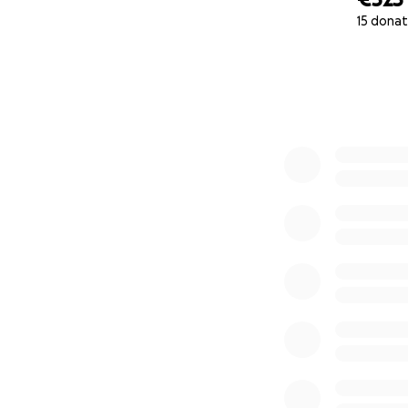
15 donat
0% complete