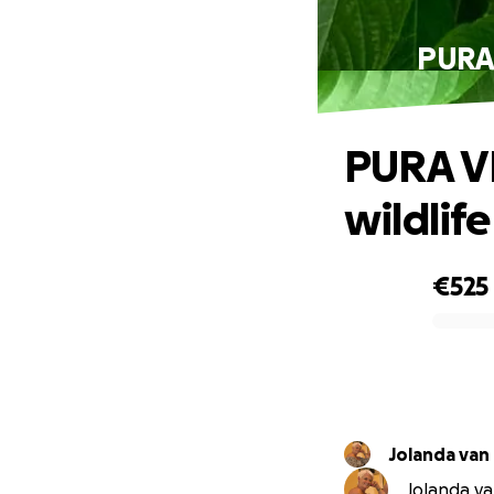
PURA V
PURA VID
wildlif
€525
0% complete
Jolanda van
Jolanda va