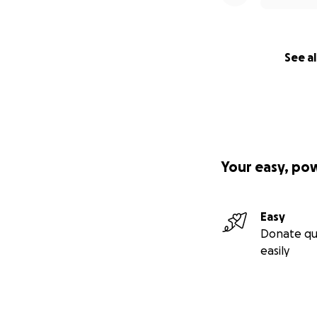
See al
Your easy, po
Easy
Donate qu
easily