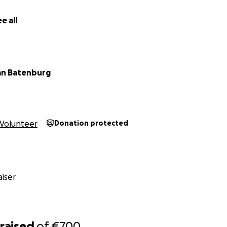
e all
an Batenburg
Volunteer
Donation protected
iser
raised
of
€700