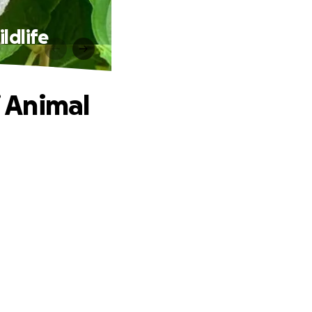
ildlife
j Animal