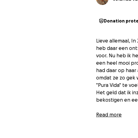
Donation prot
Lieve allemaal, In
heb daar een ont
voor. Nu heb ik 
een heel mooi pro
had daar op haar 
omdat ze zo gek w
"Pura Vida" te voe
Het geld dat ik in
bekostigen en een
Liefs Jolanda
Read more