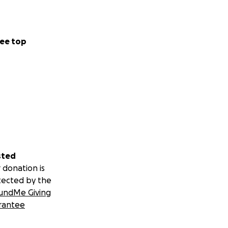
ee top
sted
 donation is
tected by the
undMe Giving
rantee