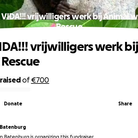
IDA!!! vrijwilligers werk bij Animal w
Rescue
A!!! vrijwilligers werk bi
e Rescue
raised
of
€700
Donate
Share
 Batenburg
n Batenburg is organizing this fundraiser.