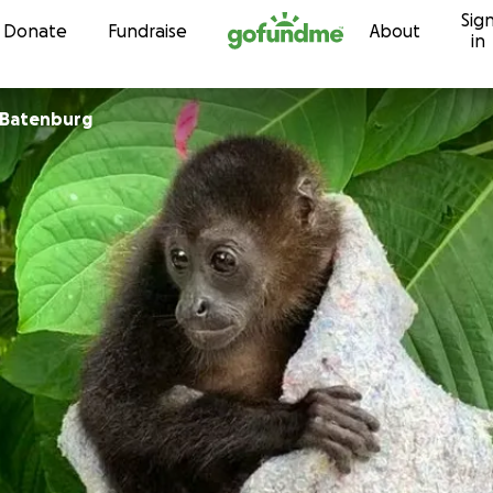
Sig
Skip to content
Donate
Fundraise
About
in
 Batenburg