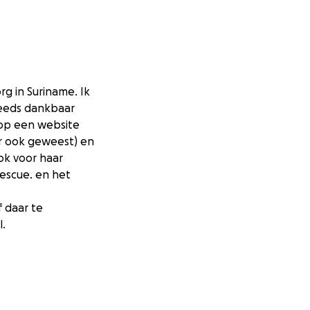
rg in Suriname. Ik
teeds dankbaar
 op een website
er ook geweest) en
ok voor haar
Rescue. en het
f daar te
l.