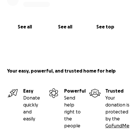
See all
See all
See top
Your easy, powerful, and trusted home for help
Easy
Powerful
Trusted
Donate
Send
Your
quickly
help
donation is
and
right to
protected
easily
the
by the
people
GoFundMe