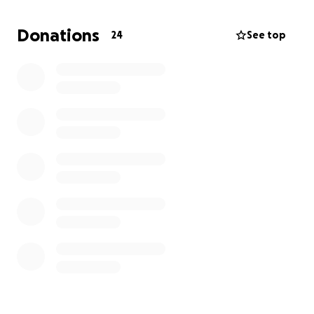
básico, falta.
Donations
24
See top
Estamos ayudando como podemos, pero en dos
semanas no es suficiente. Por eso hemos abierto una
campaña para recaudar fondos y cubrir estas
necesidades urgentes.
La guardería solo se sostiene gracias a la solidaridad.
Y ahora más que nunca, toda ayuda económica es
bien recibida.
Cada donación es un paso hacia un espacio más
seguro, más digno y más feliz para estos niños.
Si quieres colaborar, puedes donar a través de este
GoFundMe.
Gracias por leer, por compartir y por no mirar hacia
otro lado.
Nosotros lo agradecemos. Ellos, aún más.