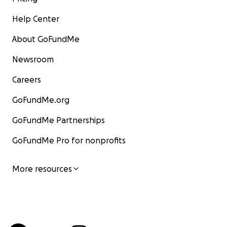
Help Center
About GoFundMe
Newsroom
Careers
GoFundMe.org
GoFundMe Partnerships
GoFundMe Pro for nonprofits
More resources