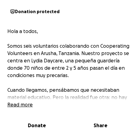
Donation protected
Hola a todos,
Somos seis voluntarios colaborando con Cooperating
Volunteers en Arusha, Tanzania. Nuestro proyecto se
centra en Lydia Daycare, una pequeña guardería
donde 70 niños de entre 2 y 5 años pasan el día en
condiciones muy precarias.
Cuando llegamos, pensábamos que necesitaban
material educativo. Pero la realidad fue otra: no hay
agua en los baños, las aulas están húmedas e
Read more
impracticables, falta un muro que evite derrumbes
en época de lluvias. No tienen colchones —muchos
Donate
Share
duermen en el suelo en el tiempo de descanso—, ni
cocina, ni mesas, ni apenas materiales. Todo lo