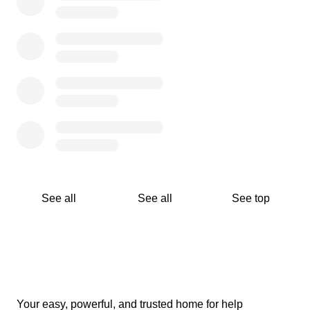
passaggio importante, ma anche delicato.
Non tutte le persone che completano il Training
scelgono di andare a vivere fuori casa, a volte per
decisione personale, altre per scelta dei genitori. Per
questo, un elemento fondamentale del progetto è il Post
Training: uno spazio in cui, anche chi non intraprende
subito la convivenza, può consolidare e mantenere le
autonomie abitative acquisite, continuando a crescere
nel proprio percorso personale.
See all
See all
See top
"Vita Indipendente" non è solo un progetto: è una
visione di futuro. Un futuro in cui ogni persona, con i suoi
tempi e i suoi sogni, possa sentirsi protagonista della
propria vita.
Titans Italian Legion
Your easy, powerful, and trusted home for help