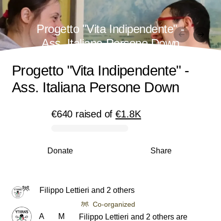
Progetto "Vita Indipendente" -
Ass. Italiana Persone Down
Progetto "Vita Indipendente" -
Ass. Italiana Persone Down
€640
raised
of
€1.8K
0% complete
Donate
Share
Filippo Lettieri and 2 others
Co-organized
A
M
Filippo Lettieri and 2 others are