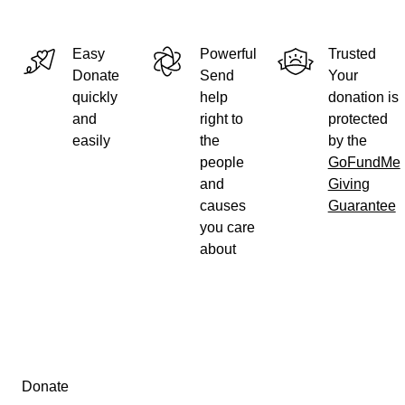
Site:
https://titansitalianlegion.wixsite.com/italianlegion
Easy
Powerful
Trusted
Ig:
https://instagram.com/titans_italian_legion/
Donate
Send
Your
Fb:
quickly
help
donation is
https://www.facebook.com/groups/215593772938788/
and
right to
protected
easily
the
by the
people
GoFundMe
AIPD Pisa
and
Giving
causes
Guarantee
Site:
https://www.aipdpisa.it/
you care
Ig:
https://www.instagram.com/aipdpisa/
about
Fb:
https://www.facebook.com/aipdpisa.onlus/
Secondary menu
Donate