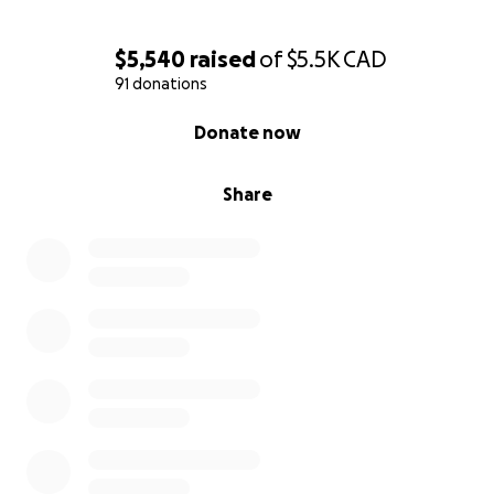
$5,540
raised
of
$5.5K
CAD
91 donations
0% complete
Donate now
Share