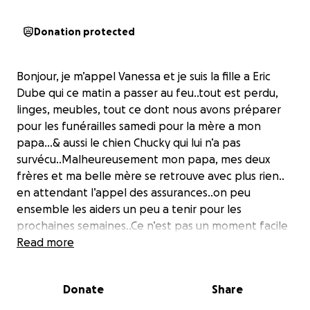
Donation protected
Bonjour, je m’appel Vanessa et je suis la fille a Eric
Dube qui ce matin a passer au feu..tout est perdu,
linges, meubles, tout ce dont nous avons préparer
pour les funérailles samedi pour la mère a mon
papa…& aussi le chien Chucky qui lui n’a pas
survécu..Malheureusement mon papa, mes deux
frères et ma belle mère se retrouve avec plus rien..
en attendant l’appel des assurances..on peu
ensemble les aiders un peu a tenir pour les
prochaines semaines..Ce n’est pas un moment facile
pour personne… plusieurs personne m’ont
Read more
demander de starter un go fund me pour pouvoir
aider ma famille alors le voilà.. Merci mille fois a
Donate
Share
l’avance a tout ceux qui nous aiderons de n'importe
quel manière..