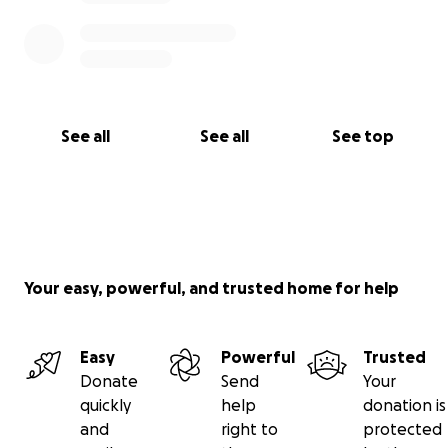
See all
See all
See top
Your easy, powerful, and trusted home for help
Easy
Powerful
Trusted
Donate
Send
Your
quickly
help
donation is
and
right to
protected