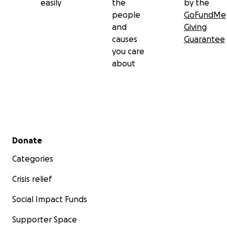
easily
the
by the
people
GoFundMe
and
Giving
causes
Guarantee
you care
about
Secondary menu
Donate
Categories
Crisis relief
Social Impact Funds
Supporter Space