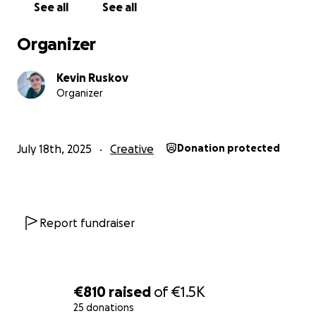
See all
See all
Wat hebben wij nodig?
Voor het maken van onze shortfilm zijn we op zoek
Organizer
naar budget voor de volgende zaken:
Licht-apparatuur
Kevin Ruskov
Organizer
Audio-apparatuur
Catering
Make-up, locaties, props en sets
Reiskosten
July 18th, 2025
Creative
Donation protected
Muziek
Inzending naar filmfestivals
Omdat onze film qua genre vrij veel vraagt
Report fundraiser
(aankleding van de wereld, make-up en sfx, muziek),
is elke donatie welkom!
“
No raffles, sweepstakes, giveaways, or returns on
€810
raised
of
€1.5K
investment are offered in exchange for any
25 donations
donations made to this GoFundMe.”