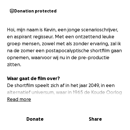
Donation protected
Hoi, mijn naam is Kevin, een jonge scenarioschrijver,
en aspirant regisseur. Met een ontzettend leuke
groep mensen, zowel met als zonder ervaring, zal ik
na de zomer een postapocalyptische shortfilm gaan
opnemen, waarvoor wij nu in de pre-productie
zitten.
Waar gaat de film over?
De shortfilm speelt zich af in het jaar 2049, in een
alternatief universum, waar in 1965 de Koude Oorlog
toch is uitgebroken tot een nucleaire oorlog. De
Read more
overlevenden zijn noodgedwongen overgestapt
naar een leven van jagen-verzamelen.
Donate
Share
In deze desolate omgeving, waar alles in haar
omgeving haar dood kan betekenen, moet de