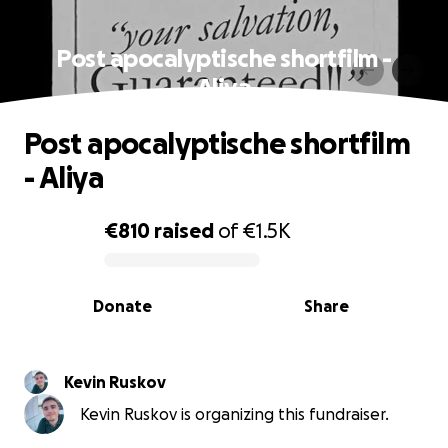
Post apocalyptische shortfilm -
Aliya
Post apocalyptische shortfilm
- Aliya
€810
raised
of
€1.5K
0% complete
Donate
Share
Kevin Ruskov
Kevin Ruskov is organizing this fundraiser.