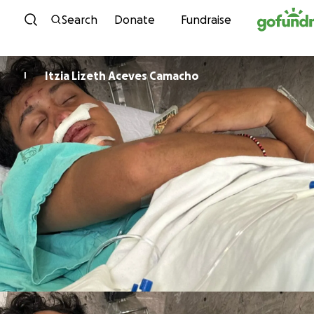
Skip to content
Search
Donate
Fundraise
Itzia Lizeth Aceves Camacho
I