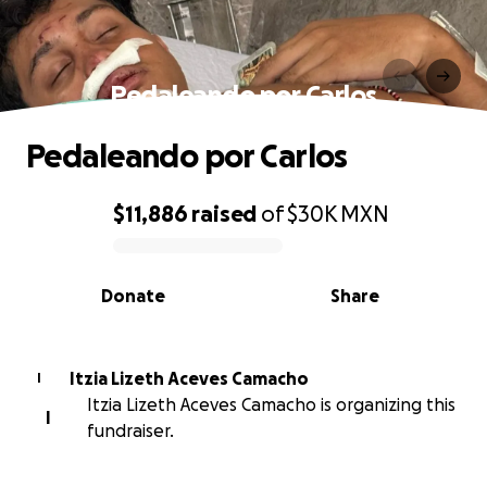
Pedaleando por Carlos
Pedaleando por Carlos
$11,886
raised
of
$30K
MXN
0% complete
Donate
Share
Itzia Lizeth Aceves Camacho
I
Itzia Lizeth Aceves Camacho is organizing this
I
fundraiser.