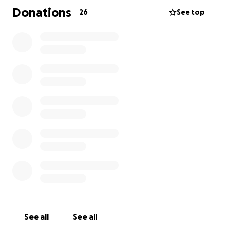
requerirá tiempo, tratamientos especializados en
Donations
26
See top
neurología, odontología, rehabilitación física y
emocional. El camino es largo, y aunque está lleno
de fuerza y ganas de salir adelante, necesita nuestra
ayuda.
Esta campaña busca reunir fondos para cubrir los
tratamientos médicos que no están siendo cubiertos
por el sistema público. Cada donativo suma. Y cada
oración cuenta.
Carlos ha dedicado su vida a la bicicleta. Hoy, tú
puedes ayudarle a volver a ella.
Cada gesto suma, cada oración cuenta.
Pedaleamos por ti, Carlos.
Gracias por leer, donar, compartir y sobretodo ORAR
por su recuperación.
See all
See all