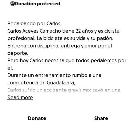
Donation protected
Pedaleando por Carlos
Carlos Aceves Camacho tiene 22 años y es ciclista
profesional. La bicicleta es su vida y su pasión.
Entrena con disciplina, entrega y amor por el
deporte.
Pero hoy Carlos necesita que todos pedalemos por
él.
Durante un entrenamiento rumbo a una
competencia en Guadalajara,
Carlos sufrió un accidente gravísimo: cayó en una
alcantarilla y el impacto fue directo en su cabeza.
Read more
Como consecuencia, sufrió un traumatismo
craneoencefálico, hemorragia interna del lado
Donate
Share
derecho, la pérdida total de sus dientes y múltiples
lesiones en el cuerpo. Actualmente se encuentra
hospitalizado en la clínica del IMSS. Su recuperación