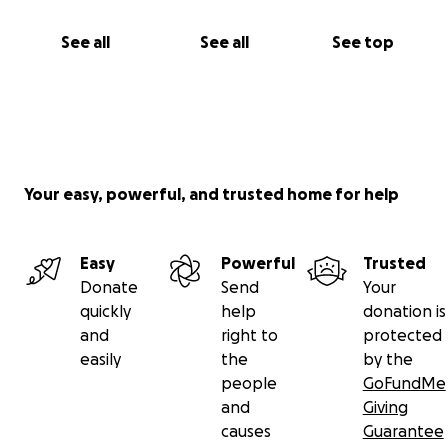
See all
See all
See top
Your easy, powerful, and trusted home for help
Easy
Powerful
Trusted
Donate
Send
Your
quickly
help
donation is
and
right to
protected
easily
the
by the
people
GoFundMe
and
Giving
causes
Guarantee