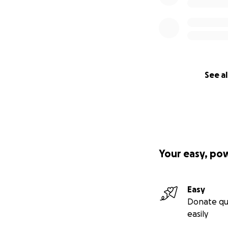
See al
Your easy, po
Easy
Donate qu
easily