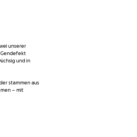
wei unserer
r Gendefekt
wüchsig und in
inder stammen aus
ammen – mit
 Barrieren im
sicheres und
ss noch