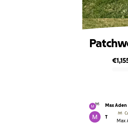
Patchwo
€1,15
0% complete
Max Aden
C
T
Max A