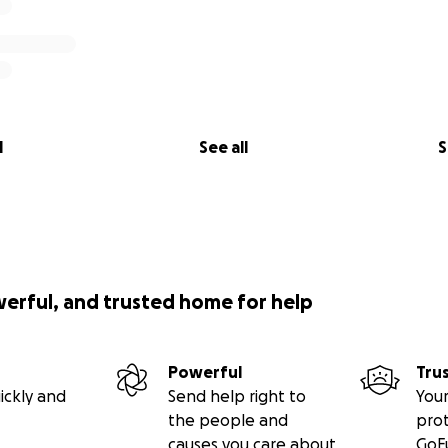
l
See all
S
werful, and trusted home for help
Powerful
Tru
ickly and
Send help right to
Your
the people and
pro
causes you care about
GoF