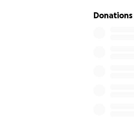
umfangreich barr
behindertengerec
Donations
Dieser Umbau ist f
Deshalb bitten wir
dabei, unseren Ki
wird.
Von Herzen danke
unseren Kindern d
Zuhause.
Danke für Ihre Un
Max & Familie ❤️