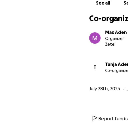
See all
Se
Co-organiz
Max Aden
Organizer
Zetel
Tanja Ade
T
Co-organize
July 28th, 2025
Report fundra