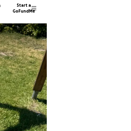
n
Start a
GoFundMe