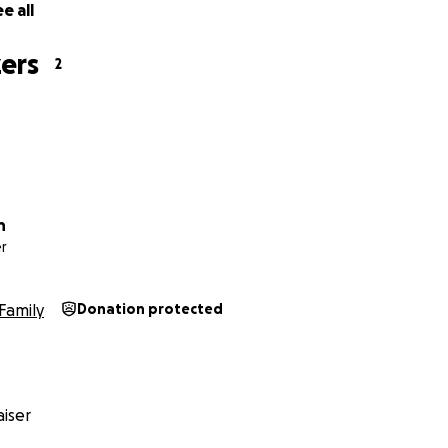
e all
ers
2
n
r
Family
Donation protected
iser