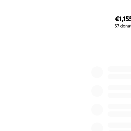
€1,15
37 dona
0% complete