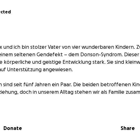
ected
 und ich bin stolzer Vater von vier wunderbaren Kindern. Z
 einem seltenen Gendefekt – dem Donson-Syndrom. Diese
e körperliche und geistige Entwicklung stark. Sie sind klein
 auf Unterstützung angewiesen.
h sind seit fünf Jahren ein Paar. Die beiden betroffenen K
ziehung, doch in unserem Alltag stehen wir als Familie zus
 neue Herausforderungen:
suche, Hilfsmittel – aber vor allem der tägliche Umgang mit
Donate
Share
ostet Kraft. Um unseren Kindern ein selbstbestimmteres, 
n zu ermöglichen, haben wir ein Haus gekauft. Doch es mu