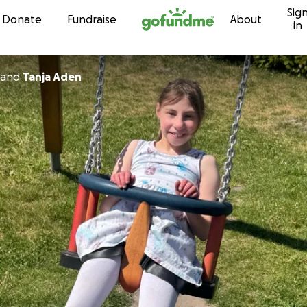
Sig
Skip to content
Donate
Fundraise
About
in
and
Tanja Aden