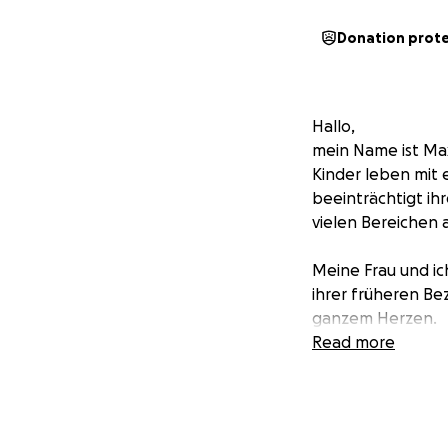
Donation prot
Hallo,
mein Name ist Max
Kinder leben mit
beeinträchtigt ihr
vielen Bereichen
Meine Frau und ic
ihrer früheren Be
ganzem Herzen.
Read more
Jeder Tag bringt
Therapien, Arztbe
eigenen Zuhause k
würdevolles Lebe