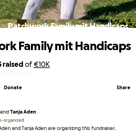
Patchwork Family mit Handicaps
rk Family mit Handicaps
5
raised
of
€10K
Donate
Share
and
Tanja Aden
o-organized
den and Tanja Aden are organizing this fundraiser.