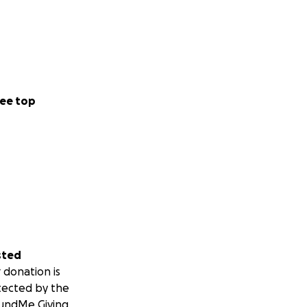
ee top
sted
 donation is
tected by the
undMe Giving