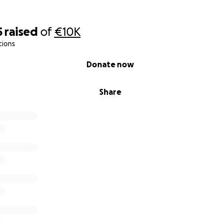
5
raised
of
€10K
tions
Donate now
Share