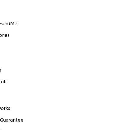
GoFundMe
ories
g
ofit
orks
 Guarantee