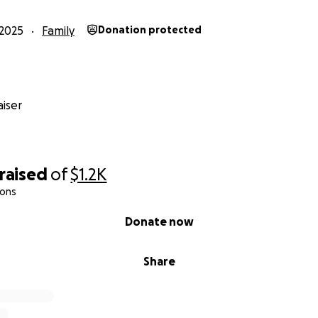
2025
Family
Donation protected
iser
raised
of
$1.2K
ions
Donate now
Share