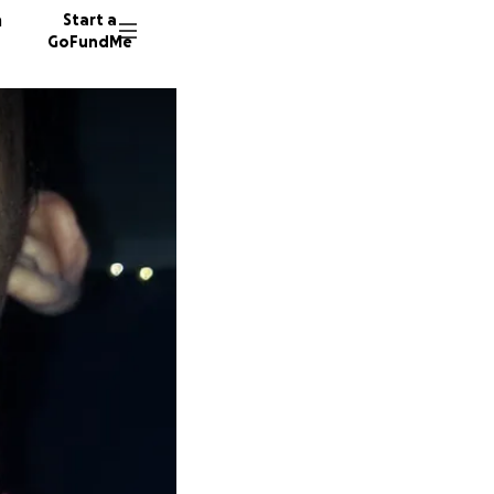
n
Start a
GoFundMe