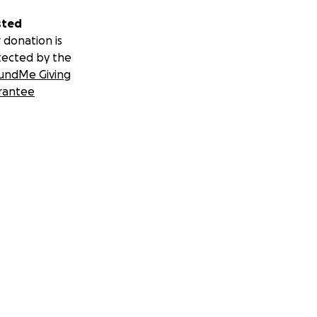
sted
 donation is
tected by the
undMe Giving
rantee