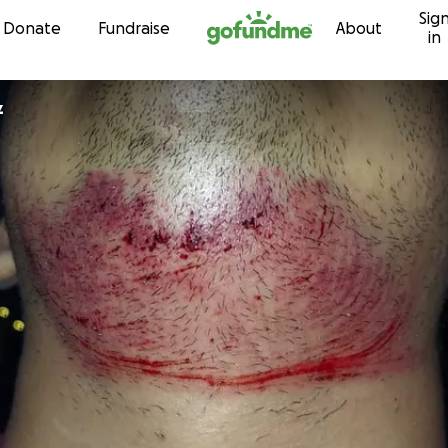
Sig
Skip to content
Donate
Fundraise
About
in
z