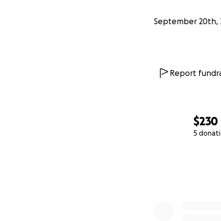
September 20th, 
Report fundra
$230
5 donat
0% complete