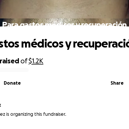
Para gastos médicos y recuperación
stos médicos y recuperaci
raised
of
$1.2K
Donate
Share
z
z is organizing this fundraiser.