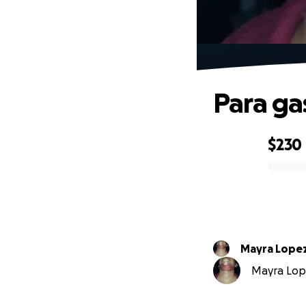
Para ga
$230
0% complete
Mayra Lope
Mayra Lope