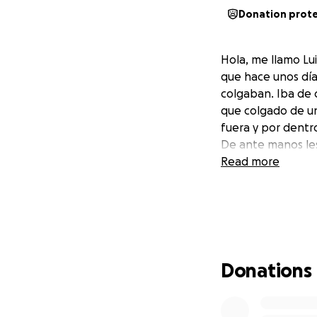
Donation prot
Hola, me llamo Lu
que hace unos día
colgaban. Iba de 
que colgado de un
fuera y por dentr
De ante manos les
Read more
Donations