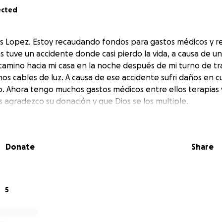
ected
is Lopez. Estoy recaudando fondos para gastos médicos y r
s tuve un accidente donde casi pierdo la vida, a causa de u
camino hacia mi casa en la noche después de mi turno de tr
os cables de luz. A causa de ese accidente sufri daños en c
o. Ahora tengo muchos gastos médicos entre ellos terapias y
 agradezco su donación y que Dios se los multiple.
Donate
Share
5