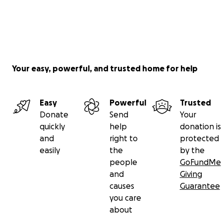
Your easy, powerful, and trusted home for help
Easy
Powerful
Trusted
Donate
Send
Your
quickly
help
donation is
and
right to
protected
easily
the
by the
people
GoFundMe
and
Giving
causes
Guarantee
you care
about