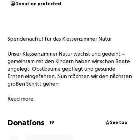
Donation protected
Spendenaufruf für das Klassenzimmer Natur
Unser Klassenzimmer Natur wächst und gedeiht –
gemeinsam mit den Kindern haben wir schon Beete
angelegt, Obstbäume gepflegt und gesunde
Ernten eingefahren. Nun möchten wir den nächsten
großen Schritt gehen:
✨ Eine Outdoor-Küche für unsere Kinder! ✨
Read more
Mit einer eigenen Außenküche können die Kinder
Donations
direkt im Garten ernten, waschen, schneiden und
19
See top
gemeinsam gesunde Mahlzeiten zubereiten. So
lernen sie spielerisch, woher unser Essen kommt, wie