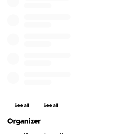
man es frisch verarbeitet – und erleben
Gemeinschaft beim gemeinsamen Kochen und
Essen.
Dafür brauchen wir Eure Unterstützung!
Jede Spende – ob groß oder klein – bringt uns
unserem Ziel näher. Gemeinsam schaffen wir einen
Ort, an dem Natur, Lernen und Genuss
zusammenkommen.
Spendenkonto / Kontakt: [hier die Daten einfügen]
Vielen Dank für Eure Hilfe – im Namen aller Kinder,
Eltern und Unterstützer des Klassenzimmer Natur!
See all
See all
Organizer