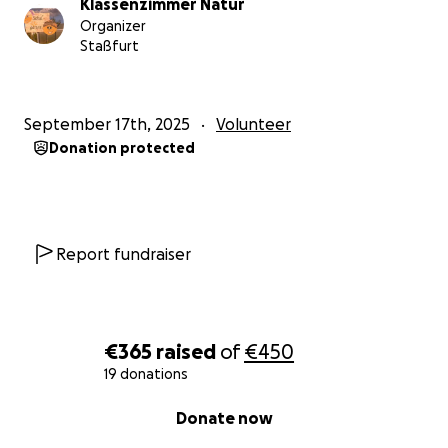
Klassenzimmer Natur
Organizer
Staßfurt
September 17th, 2025
Volunteer
Donation protected
Report fundraiser
€365
raised
of
€450
19 donations
0% complete
Donate now