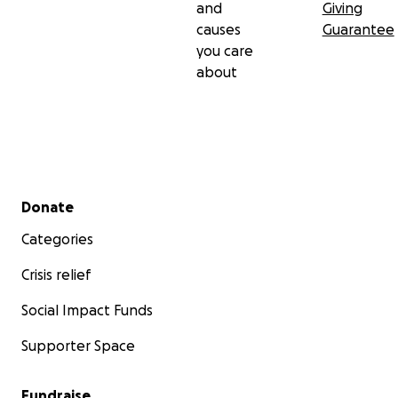
and
Giving
causes
Guarantee
you care
about
Secondary menu
Donate
Categories
Crisis relief
Social Impact Funds
Supporter Space
Fundraise