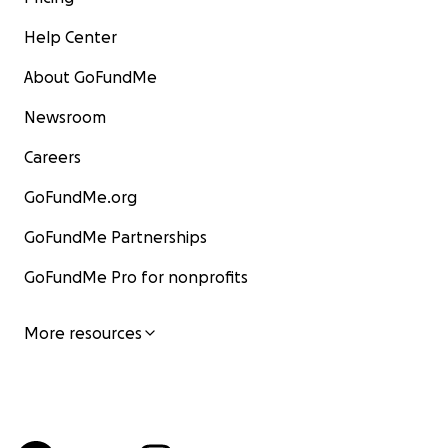
Help Center
About GoFundMe
Newsroom
Careers
GoFundMe.org
GoFundMe Partnerships
GoFundMe Pro for nonprofits
More resources