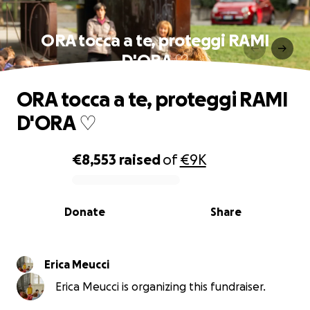
ORA tocca a te, proteggi RAMI
D'ORA ♡
ORA tocca a te, proteggi RAMI
D'ORA ♡
€8,553
raised
of
€9K
0% complete
Donate
Share
Erica Meucci
Erica Meucci is organizing this fundraiser.