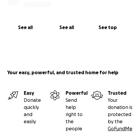
See all
See all
See top
Your easy, powerful, and trusted home for help
Easy
Powerful
Trusted
Donate
Send
Your
quickly
help
donation is
and
right to
protected
easily
the
by the
people
GoFundMe