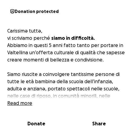
Donation protected
Carissimə tuttə,
vi scriviamo perché
siamo in difficoltà.
Abbiamo in questi 5 anni fatto tanto per portare in
Valtellina un
’offerta culturale di qualità
che sapesse
creare
momenti di bellezza e condivisione.
Siamo riuscite a coinvolgere tantissime persone di
tutte le età bambinə della scuola dell’infanzia,
adultə e anzianə, portato spettacoli nelle scuole,
nelle case di riposo, in comunità minorili, nelle
biblioteche, nei musei, nelle piazze, nei quartieri
Read more
popolari, nei boschi, nelle piccole frazioni, nei luoghi
del cuore e nei borghi da riscoprire.
La cultura come
Donate
Share
strumento di incontro dell’altro,
capace di
abbattere barriere e generare pensiero.