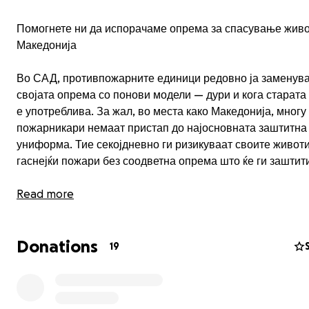
Помогнете ни да испорачаме опрема за спасување живо
Македонија
Во САД, противпожарните единици редовно ја заменув
својата опрема со понови модели — дури и кога старата
е употреблива. За жал, во места како Македонија, многу
пожарникари немаат пристап до најосновната заштитна
униформа. Тие секојдневно ги ризикуваат своите живот
гаснејќи пожари без соодветна опрема што ќе ги заштит
Токму затоа постои DonateFireGear.com. Ние собираме
Read more
пензионирана, но сè уште употреблива противпожарна
од американски единици и ја носиме кај пожарникарите 
Donations
Македонија на кои им е најпотребна.
19
Нашата следна пратка е подготвена — но ни се потребни
долари за да ги покриеме транспортните трошоци до