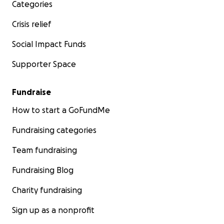
Categories
$1,500.
Crisis relief
Share this campaign with friends, family, and communit
who believe in protecting those who protect us.
Social Impact Funds
Supporter Space
Together, we can bridge the gap between excess and 
Together, we can equip the brave men and women on 
frontlines in Macedonia.
Fundraise
How to start a GoFundMe
Thank you for supporting this mission.
Fundraising categories
—The DonateFireGear.com Team
Team fundraising
Fundraising Blog
Charity fundraising
Sign up as a nonprofit