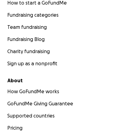
How to start a GoFundMe
مأوى آمن
Fundraising categories
و منكم أن تساعدوني في إنقاذ عائلتي. أي مبلغ – مهما كان صغيراً
Team fundraising
يمكن أن ينقذ حياة.
Fundraising Blog
يرجى مشاركة هذه الحملة حتى تصل لأكبر عدد ممكن من الناس
Charity fundraising
شكراً من القلب لكل من يمد يد العون.
Sign up as a nonprofit
About
How GoFundMe works
GoFundMe Giving Guarantee
Supported countries
Pricing