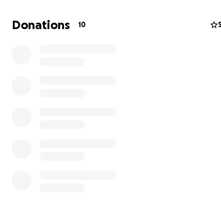
Donations
10
I was in Gaza during the war for six months before arrivi
Germany, and I personally witnessed and experienced 
immense suffering they are going through. I promised 
that I would never abandon them and that I would do
everything in my power to help and ease their pain.
Electricity and clean water are almost gone. Food suppli
running out day by day, and medical care is nearly unavai