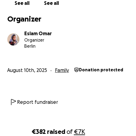
Every night, they sleep to the sound of bombings, with 
See all
See all
their hearts.
Organizer
I want to help them get the basics they urgently need:
Eslam Omar
Food and water
Organizer
Berlin
Medicines and medical care
Safe shelter
August 10th, 2025
Family
Donation protected
Please help me support my family. Any amount – no ma
small – can save lives.
Report fundraiser
Please share this campaign so more people can see their
Thank you from the bottom of my heart to everyone w
€382
raised
of
€7K
Deutsch