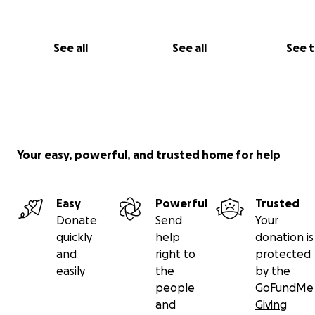
Ich möchte ihnen helfen, die dringendsten Dinge zu
bekommen:
See all
See all
See 
Essen und sauberes Wasser
Medikamente und medizinische Hilfe
Sichere Unterkunft
Your easy, powerful, and trusted home for help
Bitte helft mir, meine Familie zu unterstützen. Jeder Bet
egal wie klein – kann Leben retten.
Easy
Powerful
Trusted
Bitte teilt diese Kampagne, damit mehr Menschen ihre
Donate
Send
Your
Geschichte sehen.
quickly
help
donation is
and
right to
protected
Vielen Dank von Herzen an alle, die helfen.
easily
the
by the
people
GoFundMe
العربية
and
Giving