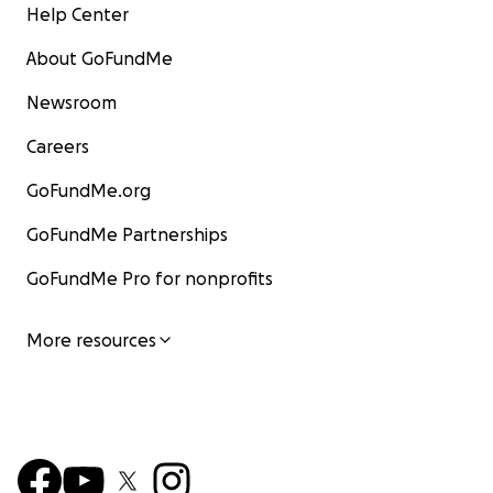
Help Center
About GoFundMe
Newsroom
Careers
GoFundMe.org
GoFundMe Partnerships
GoFundMe Pro for nonprofits
More resources