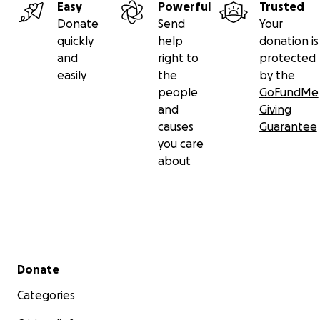
Easy
Powerful
Trusted
Donate
Send
Your
quickly
help
donation is
and
right to
protected
easily
the
by the
people
GoFundMe
and
Giving
causes
Guarantee
you care
about
Secondary menu
Donate
Categories