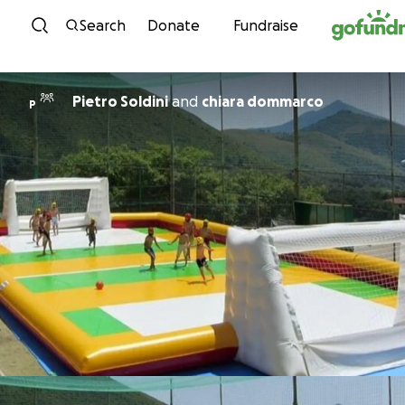
Skip to content
Search
Donate
Fundraise
Pietro Soldini
and
chiara dommarco
P