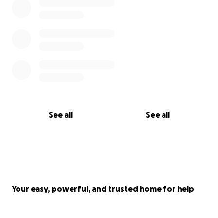
Non leggo tutto questo solo come una bella storia
ma piuttosto come la Carezza del Nazareno, fatta di
facce e di occhi. di braccia e di cuori che
sorprendentemente si fanno toccare da Qualcuno
che li ha guardati attraverso l‘umanità di A. Tutto
molto carnale e ordinario ma pieno di straordinario
così come è successo a me guardando F. negli occhi.
See all
See all
Your easy, powerful, and trusted home for help