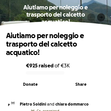
Aiutiamo per noleggio e
trasporto del calcetto
acquatico!
Aiutiamo per noleggio e
trasporto del calcetto
acquatico!
€925
raised
of
€3K
0% complete
Donate
Share
Pietro Soldini
and
chiara dommarco
P
Co-organized