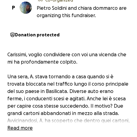
P
Pietro Soldini and chiara dommarco are
organizing this fundraiser.
Donation protected
Carissimi, voglio condividere con voi una vicenda che
mi ha profondamente colpito.
Una sera, A. stava tornando a casa quando si è
trovata bloccata nel traffico lungo il corso principale
del suo paese in Basilicata. Diverse auto erano
ferme, i conducenti scesi e agitati. Anche lei è scesa
per capire cosa stesse succedendo. Il motivo? Due
grandi cartoni abbandonati in mezzo alla strada.
Avvicinandosi, A. ha scoperto che dentro quei cartoni,
raggomitolati, c’erano due ragazzini di circa quindici
Read more
anni.