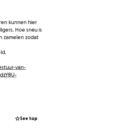
eren kunnen hier
igers. Hoe sneu is
in zamelen zodat
ld.
estuur-van-
bdzY8U-
See top