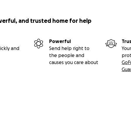
werful, and trusted home for help
Powerful
Tru
ickly and
Send help right to
Your
the people and
pro
causes you care about
GoF
Gua