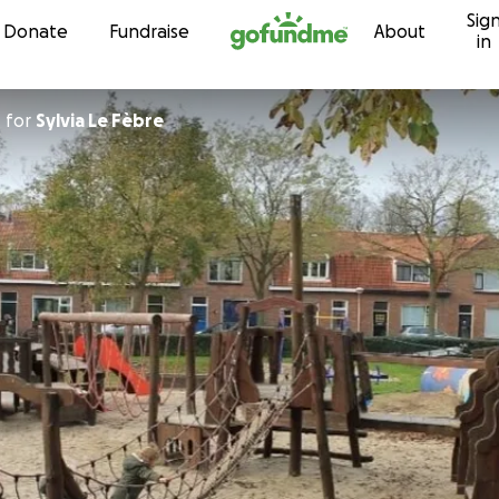
Sig
Skip to content
Donate
Fundraise
About
in
n
for
Sylvia Le Fèbre