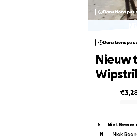
Donations pau
Ni
Donations pau
Nieuw 
Wipstri
€3,2
0% complete
Niek Beene
N
N
Niek Beene