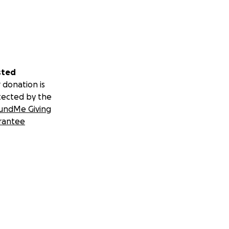
sted
 donation is
tected by the
undMe Giving
rantee