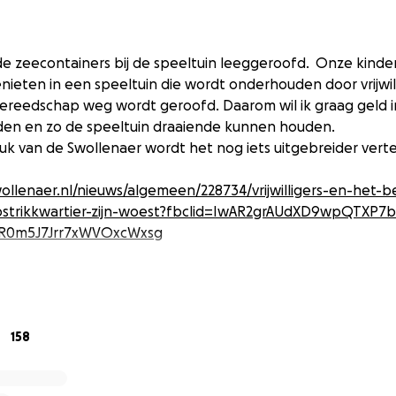
n de zeecontainers bij de speeltuin leeggeroofd. Onze kind
enieten in een speeltuin die wordt onderhouden door vrijwill
gereedschap weg wordt geroofd. Daarom wil ik graag geld 
en en zo de speeltuin draaiende kunnen houden.
uk van de Swollenaer wordt het nog iets uitgebreider verte
llenaer.nl/nieuws/algemeen/228734/vrijwilligers-en-het-b
pstrikkwartier-zijn-woest?fbclid=IwAR2grAUdXD9wpQTXP7
R0m5J7Jrr7xWVOxcWxsg
158