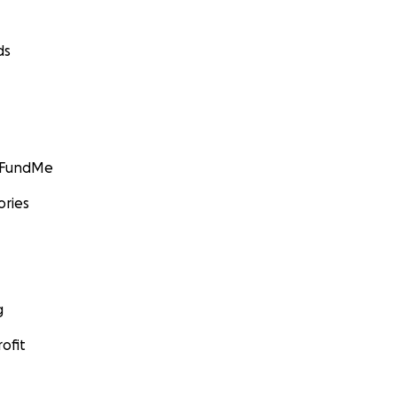
ds
GoFundMe
ories
g
ofit