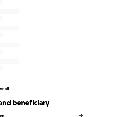
e all
and beneficiary
en