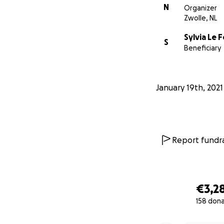
N
Organizer
Zwolle, NL
Sylvia Le 
S
Beneficiary
January 19th, 2021
Report fundra
€3,2
158 don
0% complete