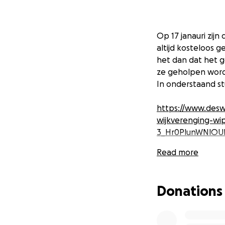
Op 17 janauri zij
altijd kosteloos g
het dan dat het 
ze geholpen word
In onderstaand st
https://www.deswo
wijkverenging-wi
3_Hr0PlunWNlOU
Read more
Donations