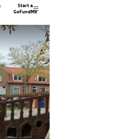
n
Start a
GoFundMe
W
158 don