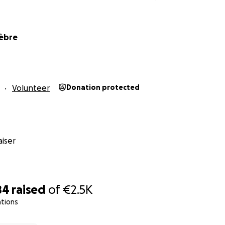
Fèbre
Volunteer
Donation protected
iser
84
raised
of
€2.5K
ations