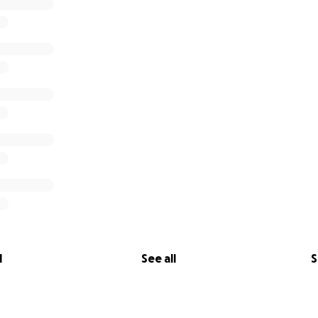
l
See all
S