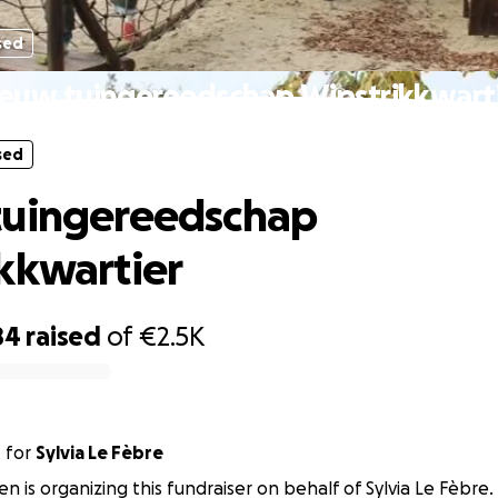
sed
euw tuingereedschap Wipstrikkwart
sed
tuingereedschap
kkwartier
84
raised
of
€2.5K
n
for
Sylvia Le Fèbre
n is organizing this fundraiser on behalf of Sylvia Le Fèbre.