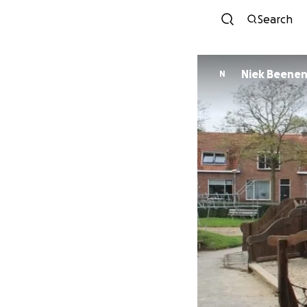
Search
Niek Beene
N