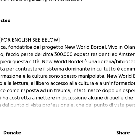
ected
 [FOR ENGLISH SEE BELOW]
sca, fondatrice del progetto New World Bordel. Vivo in Ol
o, faccio parte dei circa 300.000 expats residenti ad Amste
 piedi questa città. New World Bordel è una libreria/bibliot
ta per contrastare il sistema dominante in cui tutto è comme
rmazione e la cultura sono spesso manipolate, New World B
tto alla lettura, al libero accesso alla cultura e a un'informazi
sce come risposta ad un trauma, infatti nasce dopo un`esper
 ha costretta a mettere in discussione alcune di quelle ch
a dal punto di vista professionale, che dal punto di vista per
mia vita ho rischiato seriamente di sprofondare in un barat
sono rifugiata nei libri e pagina dopo pagina, storia dopo st
n fondo al tunnel tanto da arrivare a pensare perché qui no
Donate
Share
propria lingua? Un posto che ti faccia sentire al sicuro e che