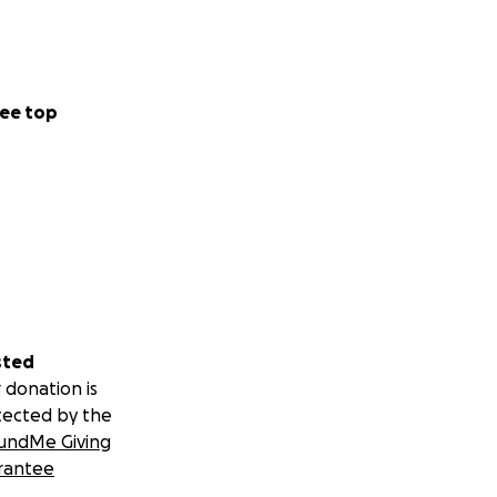
ee top
sted
 donation is
tected by the
undMe Giving
rantee