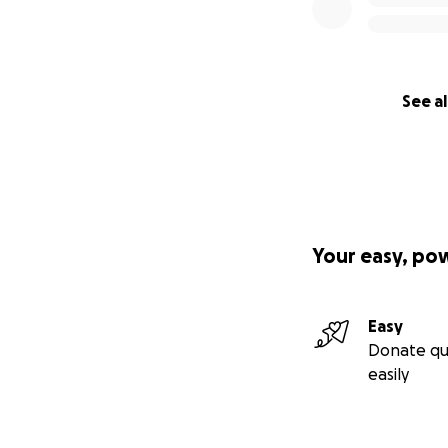
See al
Your easy, po
Easy
Donate qu
easily