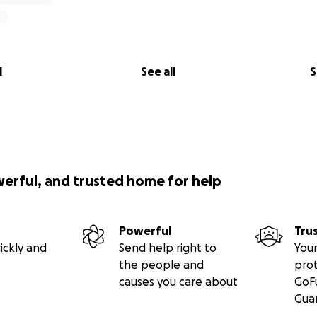
l
See all
S
werful, and trusted home for help
Powerful
Tru
ickly and
Send help right to
Your
the people and
pro
causes you care about
GoF
Gua