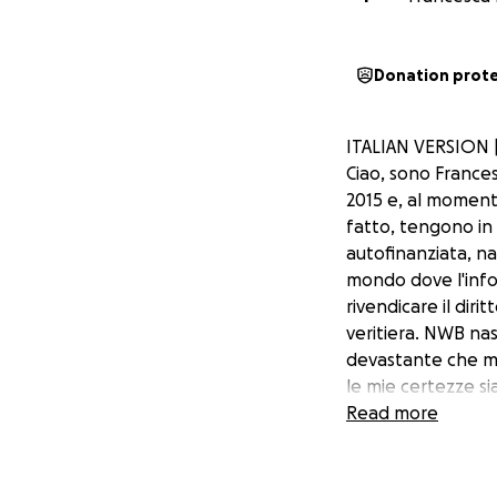
Donation prot
ITALIAN VERSION
Ciao, sono France
2015 e, al moment
fatto, tengono in
autofinanziata, na
mondo dove l'info
rivendicare il diri
veritiera. NWB na
devastante che mi
le mie certezze si
prima volta nella 
Read more
fortunatamente mi 
a vedere la luce i
dove leggere nella 