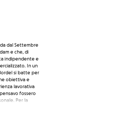
anda dal Settembre
rdam e che, di
eca indipendente e
rcializzato. In un
ordel si batte per
one obiettiva e
ienza lavorativa
e pensavo fossero
sonale. Per la
ro senza fondo, ma
oria, ho iniziato
n esiste un posto
 ti aiuti a