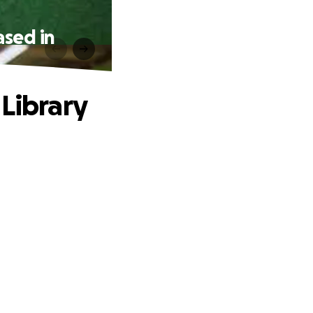
ased in
 Library