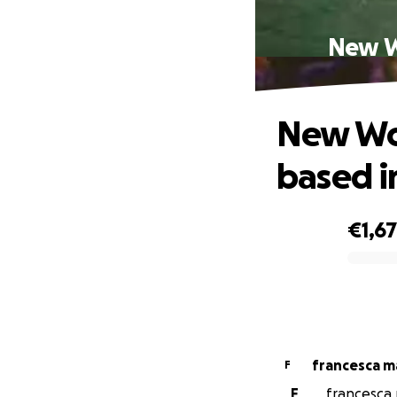
New Wo
New Wor
based 
€1,6
0% complete
francesca ma
F
F
francesca m