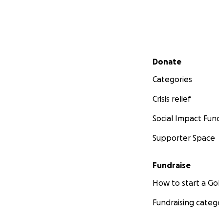
Secondary menu
Donate
Categories
Crisis relief
Social Impact Fun
Supporter Space
Fundraise
How to start a 
Fundraising categ