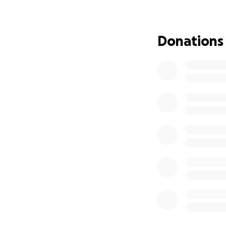
resistere agli urt
nato il progetto d
progetto è stato d
Donations
mercato partecipan
entusiasmante. Mi 
chiedo a voi di s
crowdfunding perc
affittare un picco
in qualcosa di pi
Sono sicura che NW
culturale, ma affi
OFFRONO SERVIZI O
fondi raccolti ver
implementare il no
organizzare confe
raccolti verranno
d`altronde dopo 10
appartenenza.