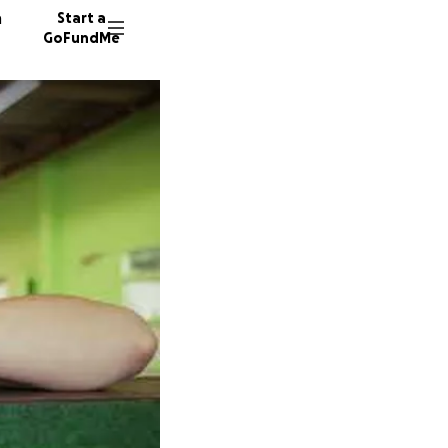
n
Start a
GoFundMe
A
F
D
54 dono