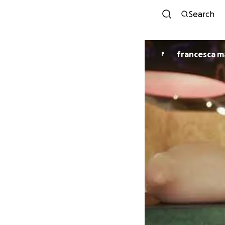
Search
francesca ma
F