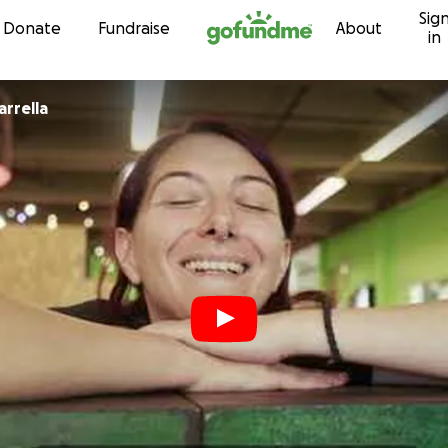
Sig
Skip to content
Donate
Fundraise
About
in
rrella