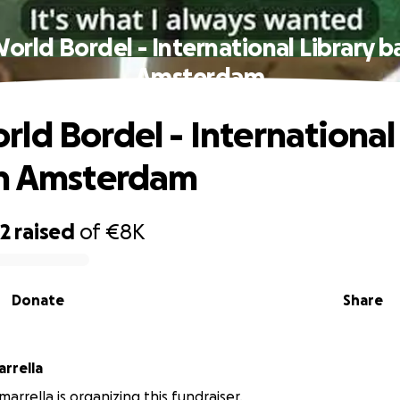
rld Bordel - International Library b
Amsterdam
ld Bordel - International
in Amsterdam
72
raised
of
€8K
Donate
Share
rrella
arrella is organizing this fundraiser.