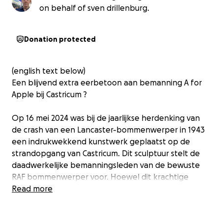
on behalf of sven drillenburg.
Donation protected
(english text below)
Een blijvend extra eerbetoon aan bemanning A for
Apple bij Castricum ?
Op 16 mei 2024 was bij de jaarlijkse herdenking van
de crash van een Lancaster-bommenwerper in 1943
een indrukwekkend kunstwerk geplaatst op de
strandopgang van Castricum. Dit sculptuur stelt de
daadwerkelijke bemanningsleden van de bewuste
RAF bommenwerper voor. Hoewel dit krachtige
symbool slechts t.g.v. deze herdenkingsdag
Read more
geplaatst was, ontstond al snel het idee om het een
permanente plek te geven. Het kunstwerk is een