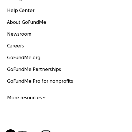
contribute in another way. More information and a
contact form can be found at 4en5meicastricum.nl.
Help Center
Every contribution, big or small, is welcome to help
About GoFundMe
permanently anchor this tribute to the Lancaster
crew in Castricum.
Newsroom
Careers
GoFundMe.org
GoFundMe Partnerships
GoFundMe Pro for nonprofits
More resources