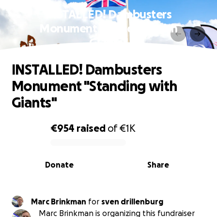
INSTALLED! Dambusters
Monument "Standing with
Giants"
INSTALLED! Dambusters
Monument "Standing with
Giants"
€954
raised
of
€1K
0% complete
Donate
Share
Marc Brinkman
for
sven drillenburg
Marc Brinkman is organizing this fundraiser