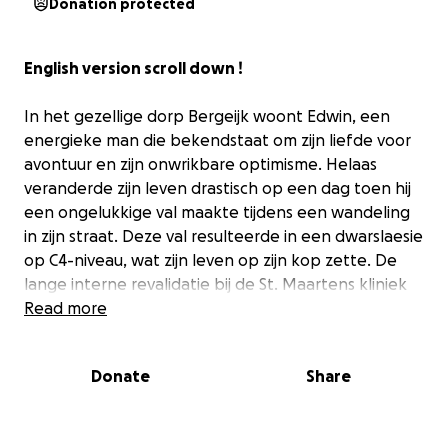
Donation protected
English version scroll down !
In het gezellige dorp Bergeijk woont Edwin, een
energieke man die bekendstaat om zijn liefde voor
avontuur en zijn onwrikbare optimisme. Helaas
veranderde zijn leven drastisch op een dag toen hij
een ongelukkige val maakte tijdens een wandeling
in zijn straat. Deze val resulteerde in een dwarslaesie
op C4-niveau, wat zijn leven op zijn kop zette. De
lange interne revalidatie bij de St. Maartens kliniek
was zwaar, maar Edwin gaf niet op. Momenteel
Read more
revalideert Edwin 3x/week verder bij Blixembosch
revalidatie Eindhoven. Hij wil zijn zelfstandigheid
Donate
Share
terugwinnen en weer genieten van het leven.
Edwin's huis is echter niet ingericht op zijn nieuwe
situatie. De aanpassingen die nodig zijn om