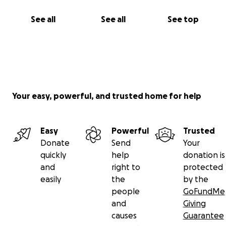
ground floor. Moreover, it is desirable to purchase a
wheelchair bus so that Edwin has the freedom to go
See all
See all
See top
out again.
The adjustments offer him the space and freedom
he longs for, making his world bigger and more
accessible again.
I hope this story will inspire others to take action for
those who need help.
Your easy, powerful, and trusted home for help
Easy
Powerful
Trusted
Donate
Send
Your
quickly
help
donation is
and
right to
protected
easily
the
by the
people
GoFundMe
and
Giving
causes
Guarantee