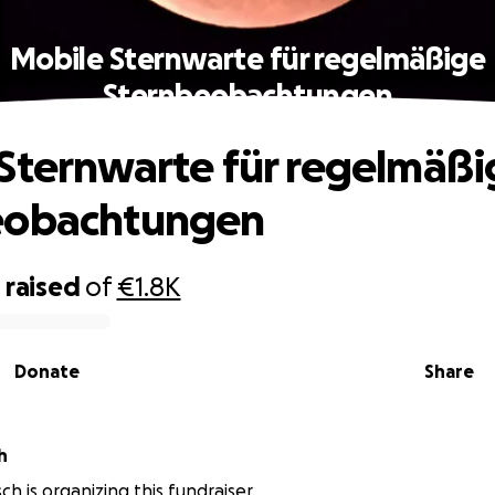
Mobile Sternwarte für regelmäßige
Sternbeobachtungen
Sternwarte für regelmäßi
eobachtungen
5
raised
of
€1.8K
Donate
Share
h
h is organizing this fundraiser.