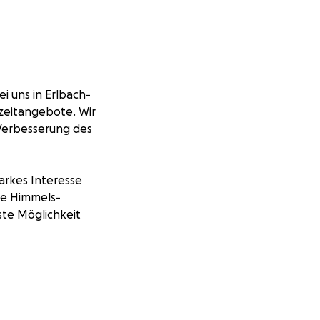
i uns in Erlbach-
izeitangebote. Wir
 Verbesserung des
arkes Interesse
he Himmels-
ste Möglichkeit
ir in
wachsenen den
 Angebot soll