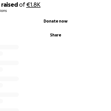
5
raised
of
€1.8K
ions
Donate now
Share