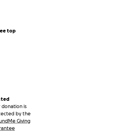
ee top
sted
 donation is
tected by the
undMe Giving
rantee