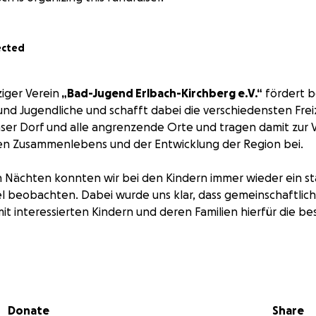
ected
iger Verein
„Bad-Jugend Erlbach-Kirchberg e.V.“
fördert be
und Jugendliche und schafft dabei die verschiedensten Fre
nser Dorf und alle angrenzende Orte und tragen damit zur
en Zusammenlebens und der Entwicklung der Region bei.
en Nächten konnten wir bei den Kindern immer wieder ein st
 beobachten. Dabei wurde uns klar, dass gemeinschaftlic
 interessierten Kindern und deren Familien hierfür die be
 Idee einer mobilen Sternwarte geboren, mit deren Hilfe w
bachtungen interessierten Kindern, Jugendlichen und Er
ternenhimmel näher bringen möchten. Bei dem kostenlosen
Donate
Share
schaft und Förderung der Jugend im Vordergrund stehen.