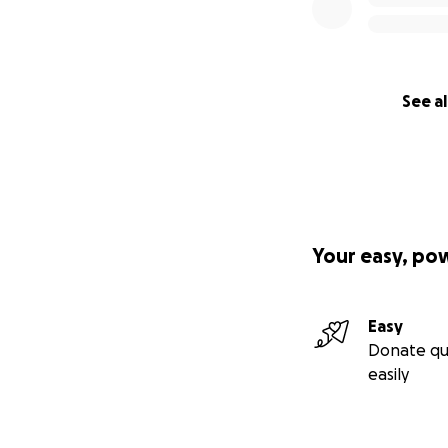
See al
Your easy, po
Easy
Donate qu
easily