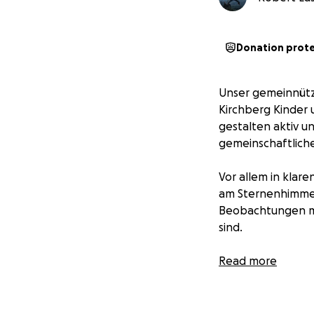
Donation prot
Unser gemeinnütz
Kirchberg Kinder 
gestalten aktiv u
gemeinschaftlich
Vor allem in klar
am Sternenhimmel
Beobachtungen mit
sind.
Dadurch wurde die
Read more
regelmäßigen Beo
faszinierenden S
stets die Gemein