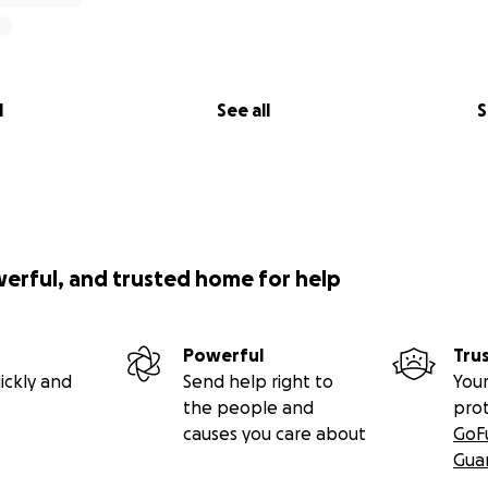
l
See all
S
werful, and trusted home for help
Powerful
Tru
ickly and
Send help right to
Your
the people and
pro
causes you care about
GoF
Gua