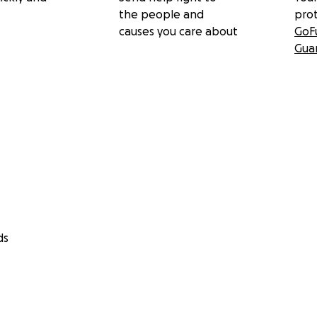
the people and
pro
causes you care about
GoF
Gua
ds