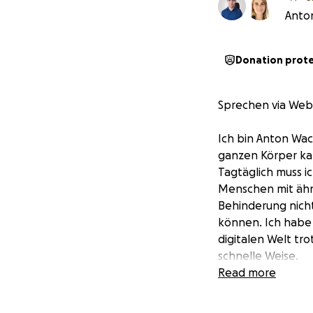
Anton
Donation prot
Sprechen via Web
Ich bin Anton Wac
ganzen Körper kan
Tagtäglich muss i
Menschen mit ähnl
Behinderung nicht
können. Ich habe 
digitalen Welt tr
schnelle Weise.
Read more
Zusammen mit mei
Computers durch e