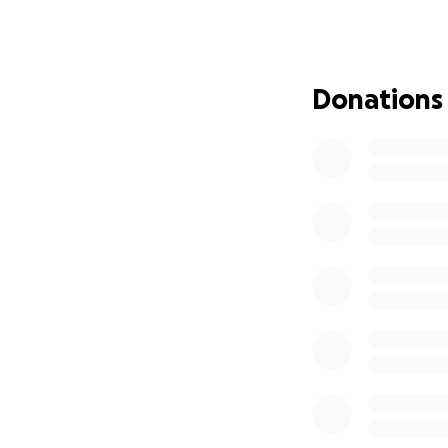
versorgt und genut
Bildschirmtastatu
unsere Software 
wenig Körperkontr
Donations
ist die Verwendun
Andere Behinderu
Tastaturen nicht
Der Bedarf ist se
Beeinträchtigung 
Kommunikationssof
Unternehmen die 
selbst zu finanzie
Aus diesem Grund 
Menschen selbstb
Was wir aktuell s
Home Page
.