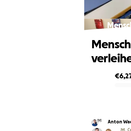
Mensch
Mensch
verleih
€6,2
0% complete
Anton Wa
C