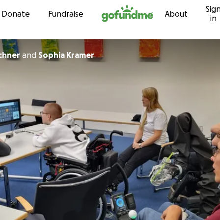
Sig
Skip to content
Donate
Fundraise
About
in
chner
and
Sophia Kramer