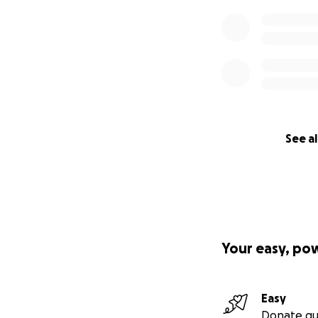
See al
Your easy, po
Easy
Donate qu