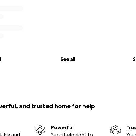
l
See all
S
werful, and trusted home for help
Powerful
Tru
ickly and
Send help right to
Your