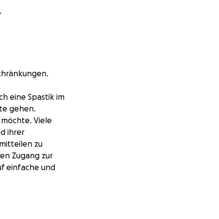
.
schränkungen.
h eine Spastik im
tte gehen.
 möchte. Viele
d ihrer
mitteilen zu
den Zugang zur
uf einfache und
euerung des
atz zur Maus