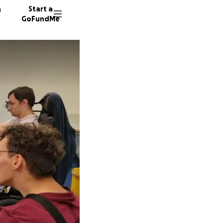
n
Start a
GoFundMe
L
75 dono