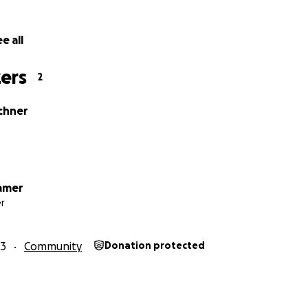
ei Menschen mit Behinderung eine Stimme zu verleihen und
e all
 Ihrer Spende!
ers
2
chner
amer
r
23
Community
Donation protected