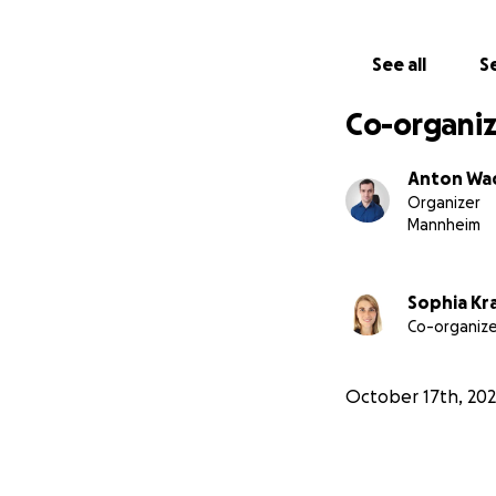
Tragen Sie dazu b
See all
Se
unser Projekt mit
Co-organiz
Anton Wa
Organizer
Mannheim
Sophia Kr
Co-organize
October 17th, 20