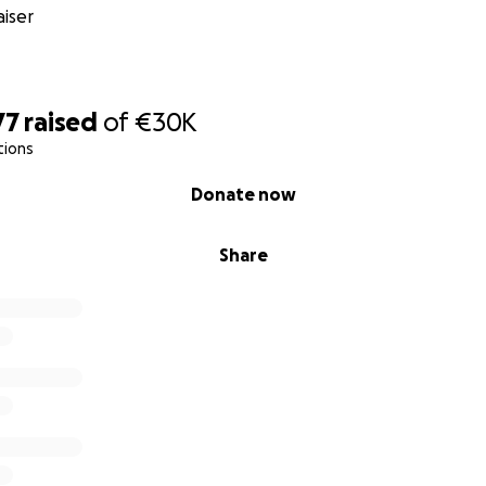
iser
77
raised
of
€30K
tions
Donate now
Share