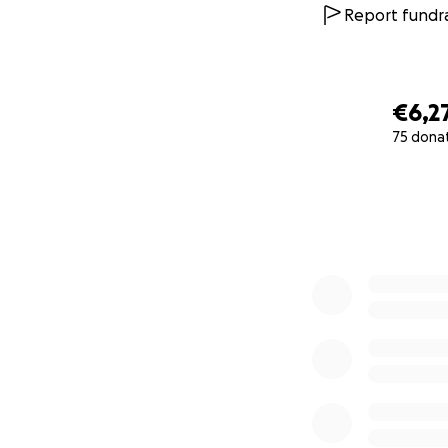
Report fundra
€6,2
75 dona
0% complete