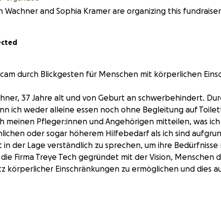
 Wachner and Sophia Kramer are organizing this fundraiser
ected
cam durch Blickgesten für Menschen mit körperlichen Ein
hner, 37 Jahre alt und von Geburt an schwerbehindert. Durc
n ich weder alleine essen noch ohne Begleitung auf Toile
ch meinen Pfleger:innen und Angehörigen mitteilen, was ich
ichen oder sogar höherem Hilfebedarf als ich sind aufgrun
 in der Lage verständlich zu sprechen, um ihre Bedürfnisse 
die Firma Treye Tech gegründet mit der Vision, Menschen 
otz körperlicher Einschränkungen zu ermöglichen und dies a
nem Team haben wir eine Software entwickelt, die die St
infache Kopfgesten ermöglicht. Diese wird bereits als Ers