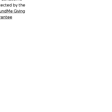
tected by the
undMe Giving
rantee