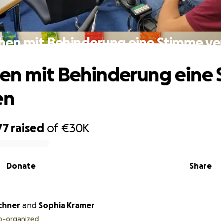
en mit Behinderung eine Stimme ve
en mit Behinderung eine
en
77
raised
of
€30K
Donate
Share
chner
and
Sophia Kramer
o-organized