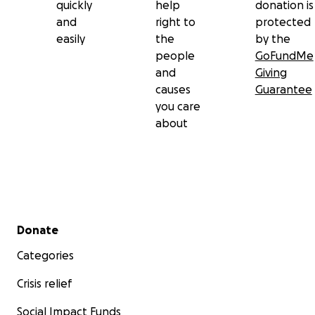
quickly
help
donation is
and
right to
protected
easily
the
by the
people
GoFundMe
and
Giving
causes
Guarantee
you care
about
Secondary menu
Donate
Categories
Crisis relief
Social Impact Funds