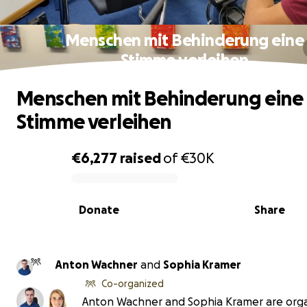
Menschen mit Behinderung eine
Stimme verleihen
Menschen mit Behinderung eine
Stimme verleihen
€6,277
raised
of
€30K
0% complete
Donate
Share
Anton Wachner
and
Sophia Kramer
Co-organized
Anton Wachner and Sophia Kramer are orga