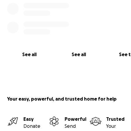
See all
See all
See 
Your easy, powerful, and trusted home for help
Easy
Powerful
Trusted
Donate
Send
Your