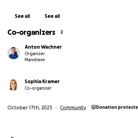
Kommunikationssoftware zusätzlich beantragen. Leider
uns als noch sehr kleines Unternehmen die Ressourcen
See all
See all
Entwicklungen, die nicht direkt Umsätze generieren, sel
finanzieren.
Co-organizers
2
Aus diesem Grund bauen wir auf eure Unterstützung un
Anton Wachner
damit erreichen, dass mehr Menschen selbstbestimmt mi
Organizer
Außenwelt kommunizieren können.
Mannheim
Was wir aktuell schon für Menschen mit Behinderung an
findet ihr auf der
Treye Tech Home Page
.
Sophia Kramer
Co-organizer
Tragen Sie dazu bei Menschen mit Behinderung eine St
verleihen und unterstützen Sie unser Projekt mit Ihrer 
October 17th, 2023
Community
Donation protect