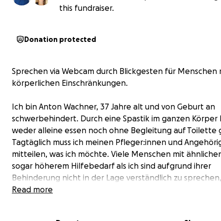
this fundraiser.
Donation protected
Sprechen via Webcam durch Blickgesten für Menschen 
körperlichen Einschränkungen.
Ich bin Anton Wachner, 37 Jahre alt und von Geburt an
schwerbehindert. Durch eine Spastik im ganzen Körper 
weder alleine essen noch ohne Begleitung auf Toilette
Tagtäglich muss ich meinen Pfleger:innen und Angehöri
mitteilen, was ich möchte. Viele Menschen mit ähnliche
sogar höherem Hilfebedarf als ich sind aufgrund ihrer
Behinderung nicht in der Lage verständlich zu sprechen,
Bedürfnisse mitteilen zu können. Ich habe die Firma Tre
Read more
gegründet mit der Vision, Menschen den Zugang zur dig
Welt trotz körperlicher Einschränkungen zu ermögliche