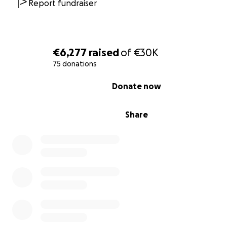
Report fundraiser
€6,277
raised
of
€30K
75 donations
0% complete
Donate now
Share