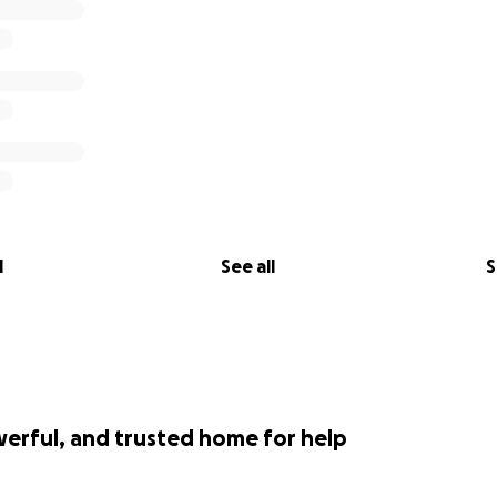
l
See all
S
werful, and trusted home for help