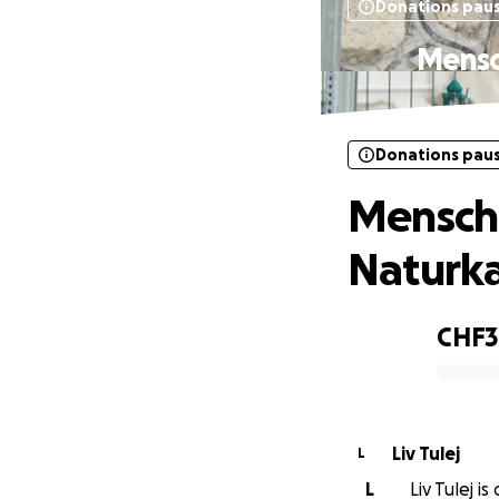
Donations pau
Mensc
Donations pau
Mensche
Naturka
CHF
0% complete
Liv Tulej
L
L
Liv Tulej i