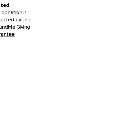
sted
 donation is
tected by the
undMe Giving
rantee