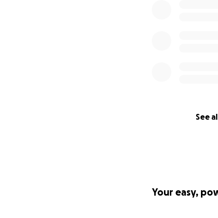
See al
Your easy, po