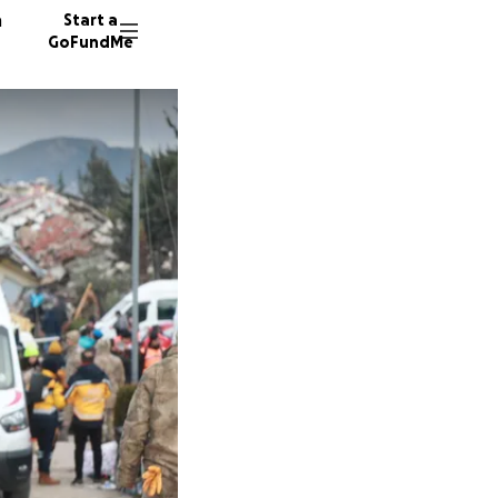
n
Start a
GoFundMe