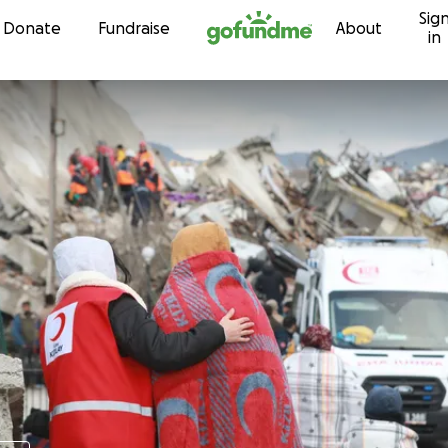
Sig
Skip to content
Donate
Fundraise
About
in