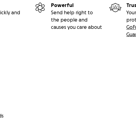
Powerful
Tru
ickly and
Send help right to
Your
the people and
pro
causes you care about
GoF
Gua
ds