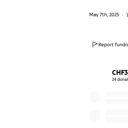
May 7th, 2025
Report fundra
CHF
24 dona
0% complete