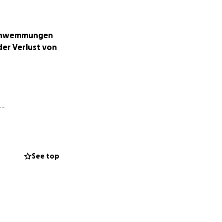
rschwemmungen
der Verlust von
--
See top