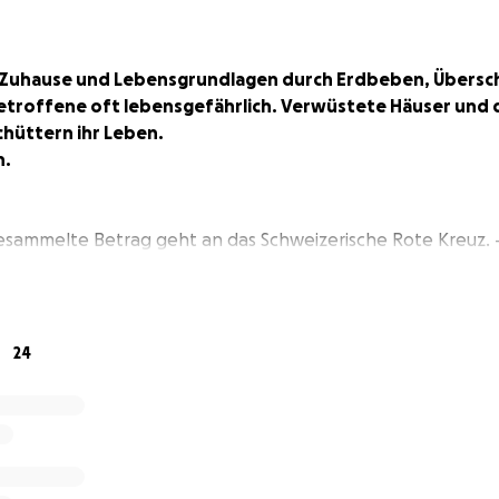
n Zuhause und Lebensgrundlagen durch Erdbeben, Übe
 Betroffene oft lebensgefährlich. Verwüstete Häuser und 
hüttern ihr Leben.
n.
esammelte Betrag geht an das Schweizerische Rote Kreuz. 
24