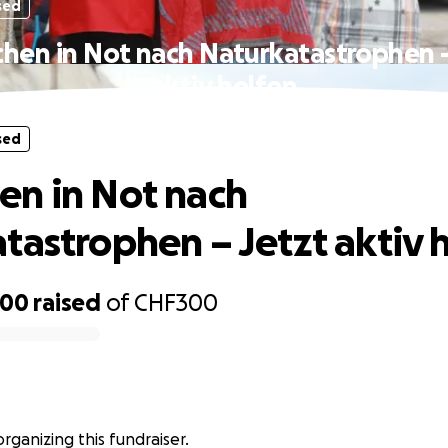
sed
hen in Not nach Naturkatastrophen –
aktiv helfen
sed
n in Not nach
tastrophen – Jetzt aktiv 
300
raised
of
CHF300
s organizing this fundraiser.