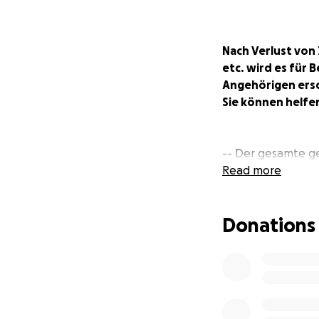
Nach Verlust vo
etc. wird es für
Angehörigen ersc
Sie können helfe
-- Der gesamte g
Read more
Donations