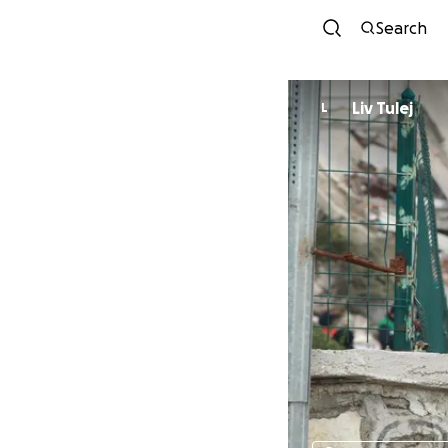
Search
Liv Tulej
L