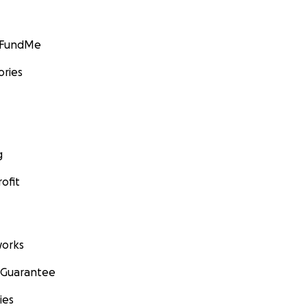
GoFundMe
ories
g
ofit
orks
 Guarantee
ies