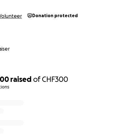
Volunteer
Donation protected
iser
300
raised
of
CHF300
tions