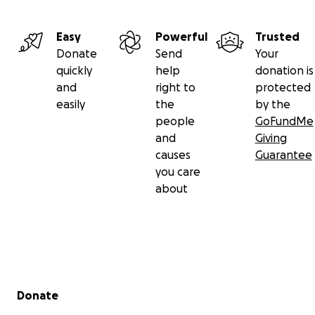
Easy
Powerful
Trusted
Donate
Send
Your
quickly
help
donation is
and
right to
protected
easily
the
by the
people
GoFundMe
and
Giving
causes
Guarantee
you care
about
Secondary menu
Donate