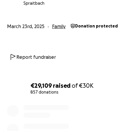
Schmerz Hoffnung gibt.
Spraitbach
Jeder Beitrag zählt, egal wie klein. Wenn ihr nicht
spenden könnt, dann teilt bitte diesen Aufruf, damit
March 23rd, 2025
Family
Donation protected
so viele Menschen wie möglich davon erfahren.
Lasst uns gemeinsam helfen – für Manu, für
Hopsing, für Hoffnung.
Report fundraiser
Danke, von Herzen!
€29,109
raised
of
€30K
857 donations
0% complete