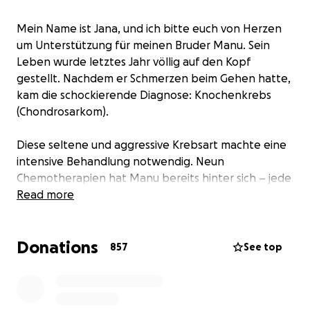
Mein Name ist Jana, und ich bitte euch von Herzen
um Unterstützung für meinen Bruder Manu. Sein
Leben wurde letztes Jahr völlig auf den Kopf
gestellt. Nachdem er Schmerzen beim Gehen hatte,
kam die schockierende Diagnose: Knochenkrebs
(Chondrosarkom).
Diese seltene und aggressive Krebsart machte eine
intensive Behandlung notwendig. Neun
Chemotherapien hat Manu bereits hinter sich – jede
einzelne ein harter Kampf gegen die Krankheit und
Read more
ihre Nebenwirkungen. Am 27. Februar folgte dann
der schwerste Schritt: Eine Operation, bei der ihm
Donations
das gesamte linke Becken sowie die Hälfte des
857
See top
Oberschenkels entfernt werden musste. Jetzt sitzt
er im Rollstuhl und steht vor einer weiteren großen
Herausforderung – fünf weitere Chemotherapien