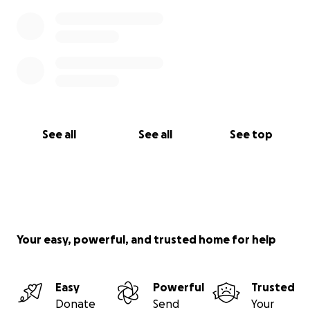
See all
See all
See top
Your easy, powerful, and trusted home for help
Easy
Powerful
Trusted
Donate
Send
Your