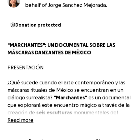
behalf of Jorge Sanchez Mejorada.
Donation protected
"MARCHANTES"
: UN DOCUMENTAL SOBRE LAS
MÁSCARAS DANZANTES DE MÉXICO
PRESENTACIÓN
¿Qué sucede cuando el arte contemporáneo y las
máscaras rituales de México se encuentran en un
diálogo surrealista?
"Marchantes"
es un documental
que explorará este encuentro mágico a través de la
creación de
seis esculturas
monumentales del
artista plástico
Read more
Jorge Sánchez Mejorada,
diseñadas
para el Museo de Arte Contemporáneo de
Querétaro (MACQ) en 2026, inspiradas en la tradición