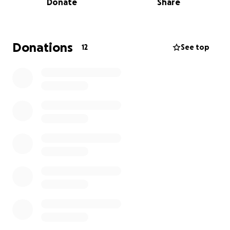
Donate
Share
viva de las
danzas rituales
.
Este proyecto no solo capturará el proceso creativo
—desde la ideación hasta la colaboración con
Donations
12
See top
artesanos—, sino que buscará romper la brecha
entre el arte popular y el contemporáneo, dando
voz a los danzantes y creadores de máscaras
tradicionales. Cada pieza fusionará técnicas
ancestrales con una estética vanguardista,
revelando el
misticismo
, los
mitos
y el
surrealismo
oculto en las danzas mexicanas.
Será dirigido por la cineasta mexicana
Andrea
Martínez Mares
(AMM films) y un equipo de
talentosos jóvenes creadores, quienes a través de su
lente buscarán capturar no solo imágenes, sino el
alma vibrante de estas expresiones culturales.
¿Por qué apoyar
"Marchantes"
?