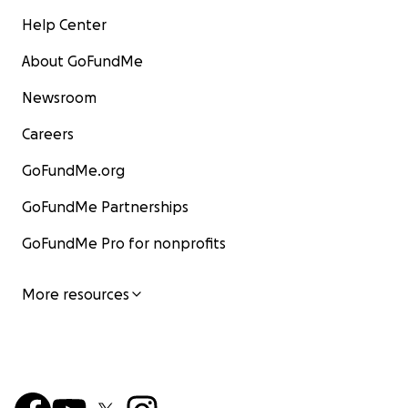
Help Center
About GoFundMe
Newsroom
Careers
GoFundMe.org
GoFundMe Partnerships
GoFundMe Pro for nonprofits
More resources