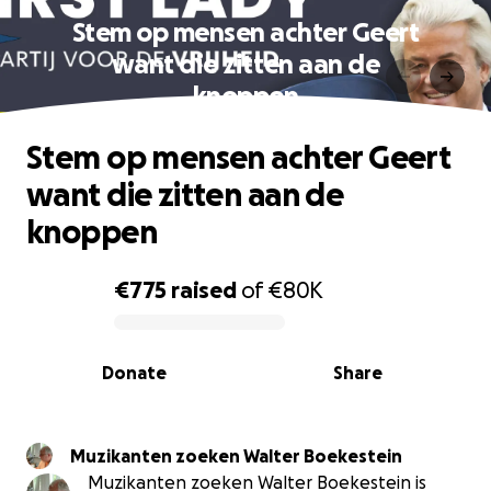
Stem op mensen achter Geert
want die zitten aan de
knoppen
Stem op mensen achter Geert
want die zitten aan de
knoppen
€775
raised
of
€80K
0% complete
Donate
Share
Muzikanten zoeken Walter Boekestein
Muzikanten zoeken Walter Boekestein is