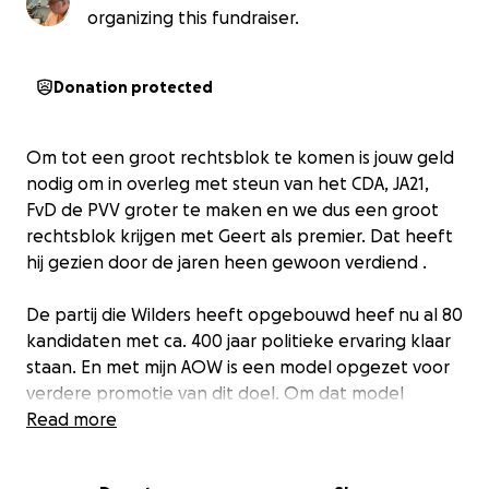
organizing this fundraiser.
Donation protected
Om tot een groot rechtsblok te komen is jouw geld
nodig om in overleg met steun van het CDA, JA21,
FvD de PVV groter te maken en we dus een groot
rechtsblok krijgen met Geert als premier. Dat heeft
hij gezien door de jaren heen gewoon verdiend .
De partij die Wilders heeft opgebouwd heef nu al 80
kandidaten met ca. 400 jaar politieke ervaring klaar
staan. En met mijn AOW is een model opgezet voor
verdere promotie van dit doel. Om dat model
landelijk uit te rollen wordt jullie gevraagd om als
Read more
donor dit project te steunen waardoor we het op
grotere schaal kunnen uitrollen langs nog meer