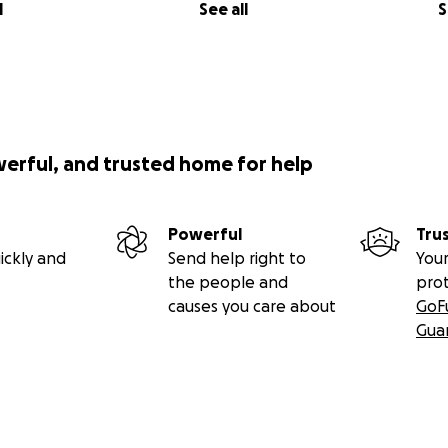
l
See all
S
werful, and trusted home for help
Powerful
Tru
ickly and
Send help right to
Your
the people and
pro
causes you care about
GoF
Gua