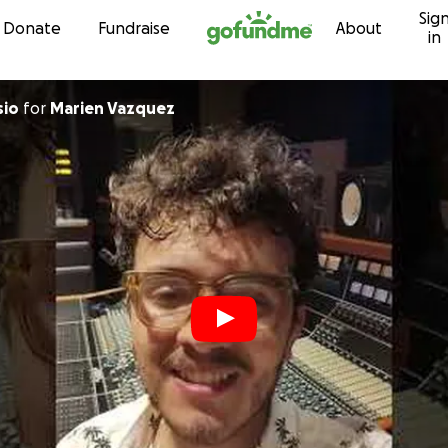
Sig
Skip to content
Donate
Fundraise
About
in
sio
for
Marien Vazquez