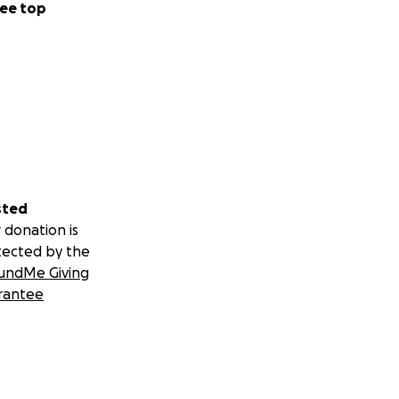
ee top
sted
 donation is
tected by the
undMe Giving
rantee