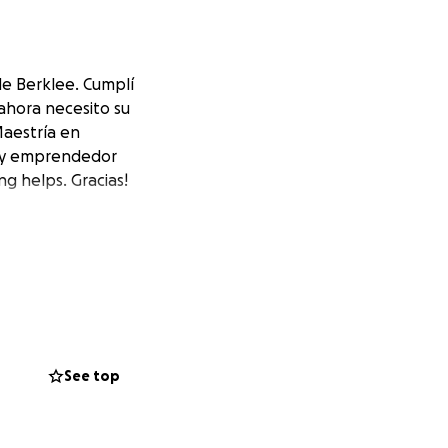
de Berklee. Cumplí
 ahora necesito su
aestría en
co y emprendedor
g helps. Gracias!
See top