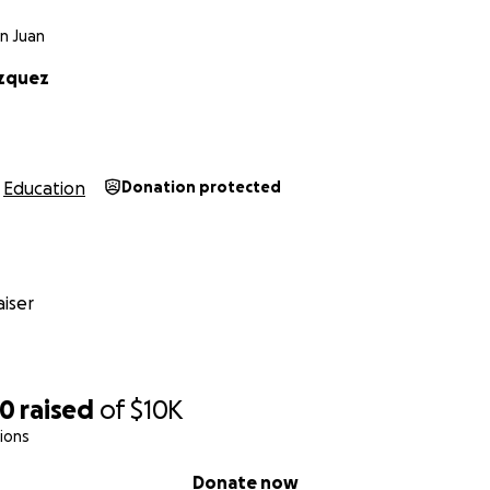
an Juan
azquez
Education
Donation protected
iser
30
raised
of
$10K
ions
Donate now