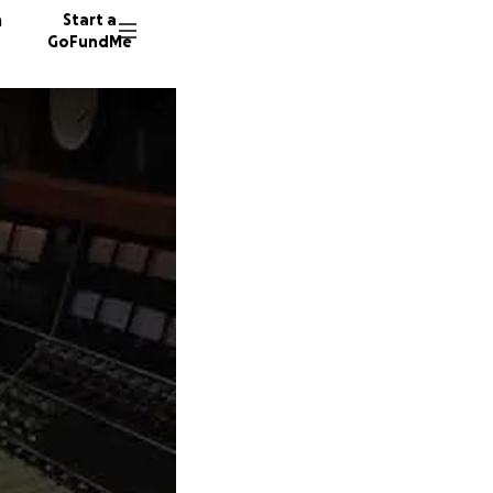
n
Start a
GoFundMe
B
17 dono