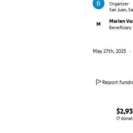
Organizer
San Juan, S
Marien V
M
Beneficiary
May 27th, 2025
Report fundra
$2,9
17 donat
0% complete