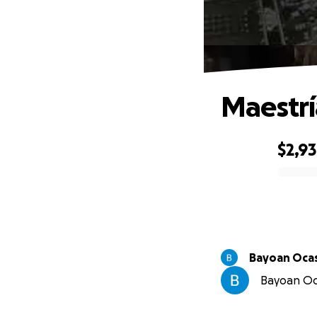
Maestrí
$2,9
0% complete
Bayoan Oca
Bayoan Oca