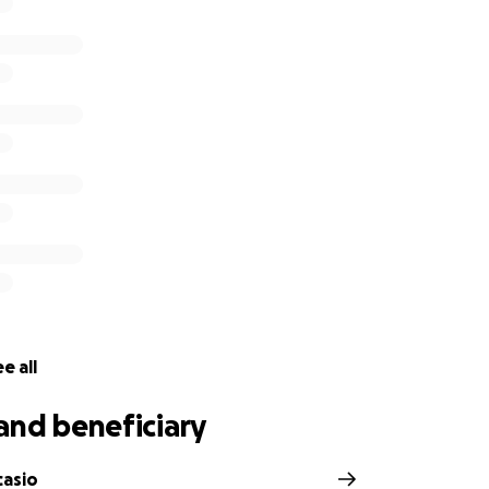
e all
and beneficiary
asio