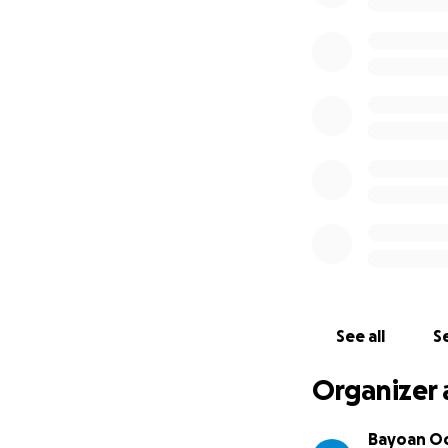
See all
Se
Organizer 
Bayoan Oc