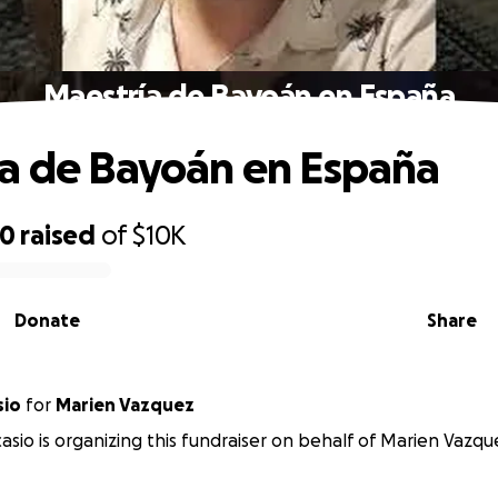
Maestría de Bayoán en España
a de Bayoán en España
30
raised
of
$10K
Donate
Share
sio
for
Marien Vazquez
sio is organizing this fundraiser on behalf of Marien Vazqu