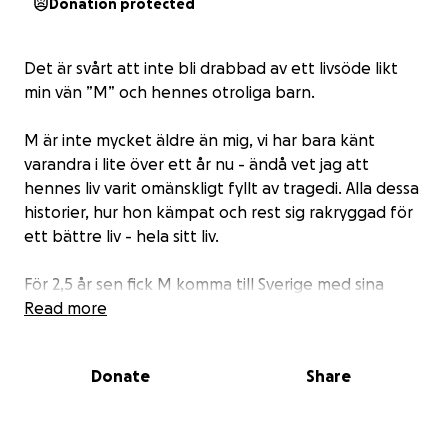
Donation protected
Det är svårt att inte bli drabbad av ett livsöde likt
min vän ”M” och hennes otroliga barn.
M är inte mycket äldre än mig, vi har bara känt
varandra i lite över ett år nu - ändå vet jag att
hennes liv varit omänskligt fyllt av tragedi. Alla dessa
historier, hur hon kämpat och rest sig rakryggad för
ett bättre liv - hela sitt liv.
För 2,5 år sen fick M komma till Sverige med sina
barn. Livet skulle bli lättare nu. Kanske skulle hon få
Read more
vård och bli bra igen. Hon är glad, för första gången
i sitt liv ska hon få gå i skola.
Donate
Share
Men hon blir inte bra. Hon blir tvärtom sämre.
Barnen känner inte alltid igen henne längre, hon är