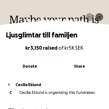
Ljusglimtar till familjen
Ljusglimtar till familjen
kr 3,150
raised
of
kr5K
SEK
0% complete
Donate
Share
Cecilia Eklund
C
C
Cecilia Eklund is organizing this fundraiser.