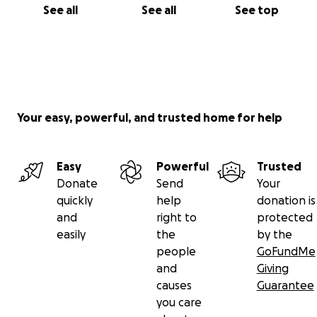
See all
See all
See top
Your easy, powerful, and trusted home for help
Easy
Powerful
Trusted
Donate
Send
Your
quickly
help
donation is
and
right to
protected
easily
the
by the
people
GoFundMe
and
Giving
causes
Guarantee
you care