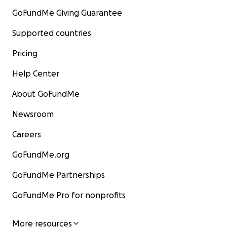
Amtsgericht Gütersloh
GoFundMe Giving Guarantee
Supported countries
www.mirame-arts.org
Pricing
Help Center
About GoFundMe
Newsroom
Careers
GoFundMe.org
GoFundMe Partnerships
GoFundMe Pro for nonprofits
More resources