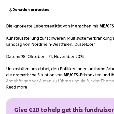
Donation protected
Die ignorierte Lebensrealität von Menschen mit
ME/CFS
Kunstausstellung zur schweren Multisystemerkrankung 
Landtag von Nordrhein-Westfalen, Düsseldorf
Datum: 28. Oktober - 21. November 2025
Unterstütze uns dabei, den Politiker:innen an ihrem Arb
die dramatische Situation von
ME/CFS
-Erkrankten und i
Angehörigen vor Augen zu führen und sie für das Thema
sensibilisieren.
Read more
Für mehr Forschungsgelder und eine bessere Versorgun
NRW!
Give €20 to help get this fundraiser
Die Kunstschau „Das stille Leiden mit ME/CFS“ wird vom 