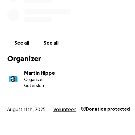
See all
See all
Organizer
Martin Hippe
Organizer
Gütersloh
August 11th, 2025
Volunteer
Donation protected
Was ist
ME/CFS
und warum ist dieses Thema so wichtig: