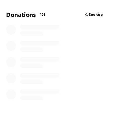
bezahlen. Wir sind auf euch leider angewiesen und
bitten um Hilfe jeder Cent zählt. Ich möchte mich
Donations
191
See top
jetzt schon mal bei allen bedanken die uns
unterstützen.