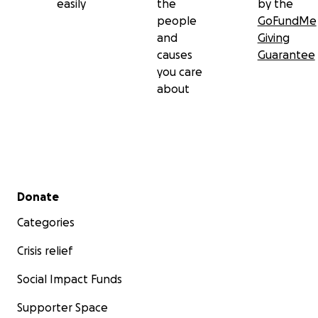
easily
the
by the
people
GoFundMe
and
Giving
causes
Guarantee
you care
about
Secondary menu
Donate
Categories
Crisis relief
Social Impact Funds
Supporter Space