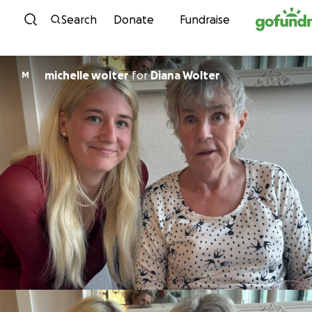
Skip to content
Search
Donate
Fundraise
michelle wolter
for
Diana Wolter
M