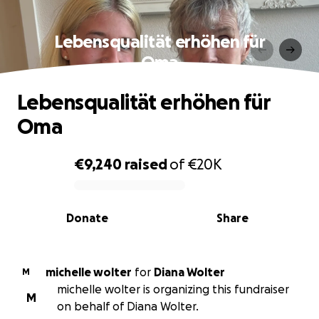
Lebensqualität erhöhen für
Oma
Lebensqualität erhöhen für
Oma
€9,240
raised
of
€20K
0% complete
Donate
Share
michelle wolter
for
Diana Wolter
M
michelle wolter is organizing this fundraiser
M
on behalf of Diana Wolter.