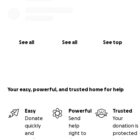
See all
See all
See top
Your easy, powerful, and trusted home for help
Easy
Powerful
Trusted
Donate
Send
Your
quickly
help
donation is
and
right to
protected