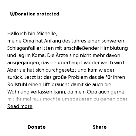
Donation protected
Hallo ich bin Michelle,
meine Oma hat Anfang des Jahres einen schweren
Schlaganfall erlitten mit anschließender Hirnblutung
und lag im Koma. Die Ärzte sind nicht mehr davon
ausgegangen, das sie überhaupt wieder wach wird.
Aber sie hat sich durchgesetzt und kam wieder
zurück. Jetzt ist das große Problem das sie für ihren
Rollstuhl einen Lift braucht damit sie auch die
Wohnung verlassen kann, da mein Opa auch gerne
mit ihr mal raus möchte um spazieren zu gehen oder
sie auch einfach mal in der Sonne sitzen möchte. Da
Read more
meine Oma die meiste Zeit vorher draußen war und
es genießt, bricht es mir das Herz sie jetzt in der
Donate
Share
Wohnung traurig sitzen zu sehen. Wir haben leider
nicht die finanziellen Mittel ihr diesen Lift zu