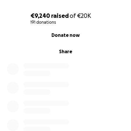
€9,240
raised
of
€20K
191 donations
0% complete
Donate now
Share