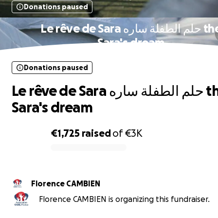
Donations paused
Le rêve de Sara حلم الطفلة ساره the
Sara's dream
Donations paused
Le rêve de Sara حلم الطفلة ساره the
Sara's dream
€1,725
raised
of
€3K
0% complete
Florence CAMBIEN
Florence CAMBIEN is organizing this fundraiser.