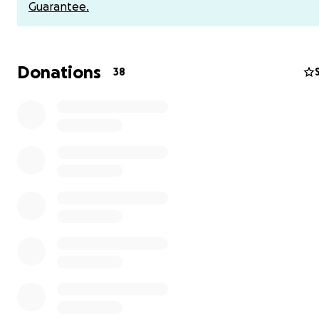
pauvres et/ou malades. 66 enfants de 3 camps ont reçu 
Guarantee.
cadeau , gloire à Dieu !
Donations
38