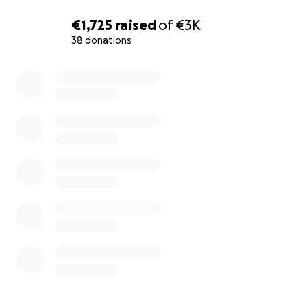
humanitaires, je suis bénévole auprès des réfugiés, en F
dans le monde.
€1,725
raised
of
€3K
38 donations
Je vais vous raconter l'histoire de Sara.
0% complete
Sara, une fillette de neuf ans, a perdu son père durant l
Depuis que sa maison a été détruite, elle vit dans une t
ses proches.
À l’approche de l’Aïd, nous voulons faire du droit de Sara
nouveaux vêtements et à un repas spécial une réalité –
droits qui sont devenus des rêves impossibles dans un 
assombri par l’injustice.
Pour Sara, l’Aïd n’est qu’un jour ordinaire : pas de nouvea
vêtements, pas de jouets et même pas un repas chaud p
apporter de la joie.
Elle regarde d’autres enfants sur les réseaux sociaux et à
télévision parler de leurs cadeaux de l’Aïd et murmure a