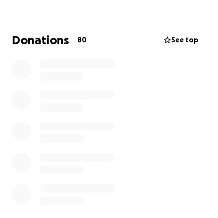
Your money will help us to...
...build a music studio
Donations
80
See top
...create a public camping
...renovate the house for artist residencies
...shape the landscape and create a garden full of
Abondance & biodiversity
...renovate & isolate the therapy house.
...Build a village of nice little wooden huts.
...many more projects :)
Find detailed information about the project here:
https://lemoulindabondance.com
Thank you so much for supporting us. <3
Fabian, Sarah, Yoann, Anna, Lea, Laurenz
---