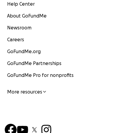
Help Center
About GoFundMe
Newsroom
Careers
GoFundMe.org
GoFundMe Partnerships
GoFundMe Pro for nonprofits
More resources