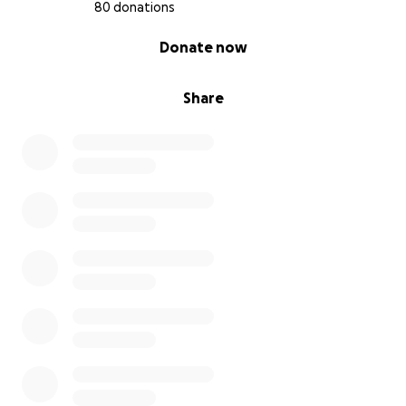
80 donations
FR:
0% complete
Donate now
Chers amis,
Nous commençons une communauté avec la vision
Share
d'offrir un espace pour des retraites, des ateliers et
des événements autour de la permaculture, la
biodiversité, la créativité, les arts, le travail corporel,
vivre en harmonie avec la nature et bien d'autres
projets.
La propriété se situe à Fougerolles-Saint-Valbert (FR)
et se compose de 3,5 ha de terrain comprenant huit
bâtiments, un grand jardin, un étang et une rivière.
Nous avons beaucoup d'idées et de projets que nous
aimerions concrétiser. Certains d'entre eux peuvent
s'épanouir à peu près immédiatement car certains
bâtiments sont déjà rénovés et prêts à être utilisés.
D'autres auront besoin de plus de travail et de