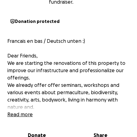
fundraiser.
Donation protected
Francais en bas / Deutsch unten :)
Dear Friends,
We are starting the renovations of this property to
improve our infrastructure and professionalize our
offerings.
We already offer offer seminars, workshops and
various events about permaculture, biodiversity,
creativity, arts, bodywork, living in harmony with
nature and.
Read more
Our goal is to raise 500’000 Euros for doing the first
big renovations & transforming our visions into
Donate
Share
reality.