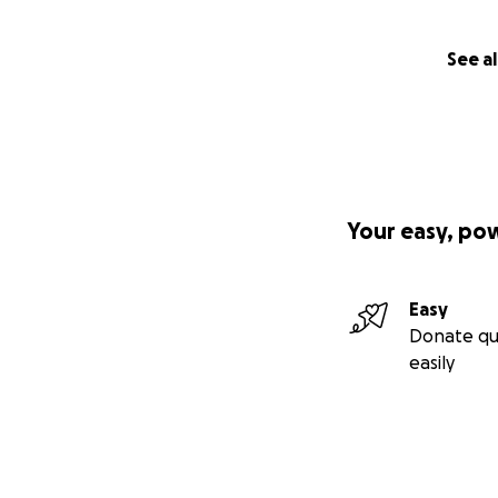
See al
Your easy, po
Easy
Donate qu
easily