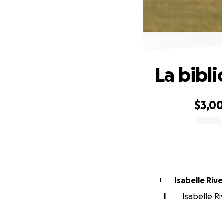
La bibl
$3,0
0% complete
Isabelle Riv
I
I
Isabelle Ri