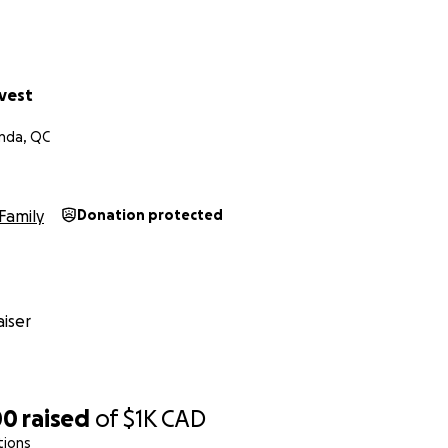
ivest
nda, QC
Family
Donation protected
iser
00
raised
of
$1K
CAD
tions