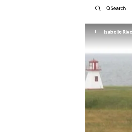
Search
Isabelle Riv
I