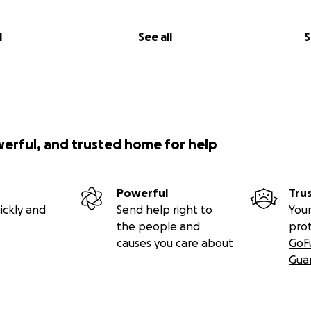
l
See all
S
werful, and trusted home for help
Powerful
Tru
ickly and
Send help right to
Your
the people and
pro
causes you care about
GoF
Gua