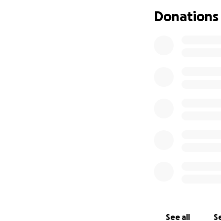
Donations
See all
Se