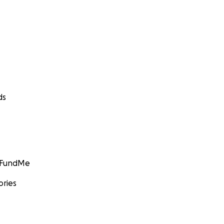
ds
GoFundMe
ories