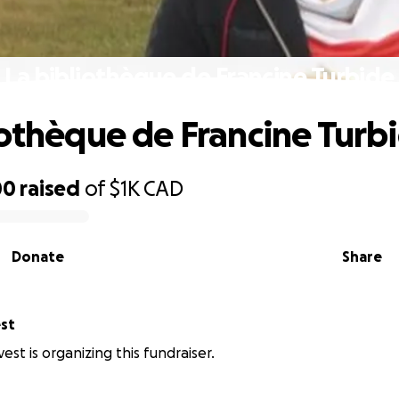
La bibliothèque de Francine Turbide
iothèque de Francine Turb
00
raised
of
$1K
CAD
Donate
Share
est
vest is organizing this fundraiser.