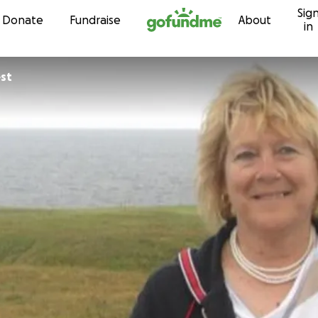
Sig
Skip to content
Donate
Fundraise
About
in
est