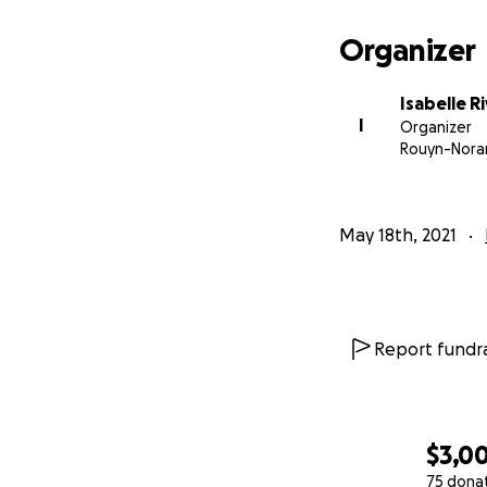
Organizer
Isabelle R
I
Organizer
Rouyn-Nora
May 18th, 2021
Report fundra
$3,0
75 dona