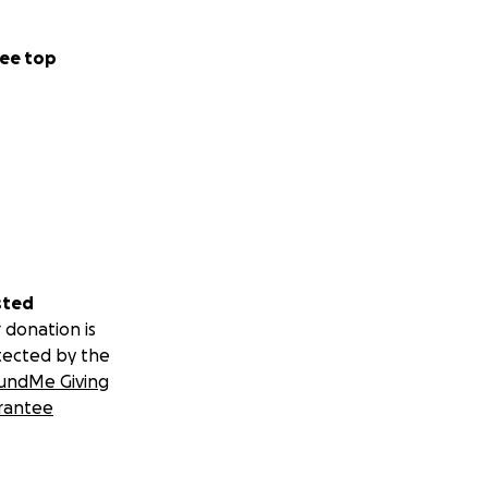
ee top
sted
 donation is
tected by the
undMe Giving
rantee