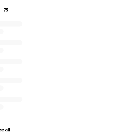
75
e all