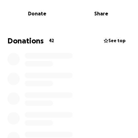
Estamos pedindo sua solidariedade para arrecadar
Donate
Share
esse valor e permitir que essa família volte a estar
unida.
Cada centavo faz a diferença
Donations
42
See top
Doe, compartilhe, abrace essa causa com o coração.