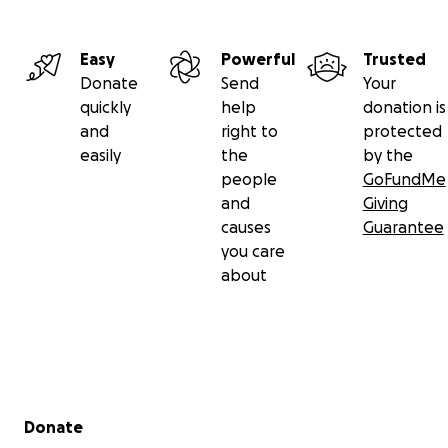
Easy
Powerful
Trusted
Donate
Send
Your
quickly
help
donation is
and
right to
protected
easily
the
by the
people
GoFundMe
and
Giving
causes
Guarantee
you care
about
Secondary menu
Donate