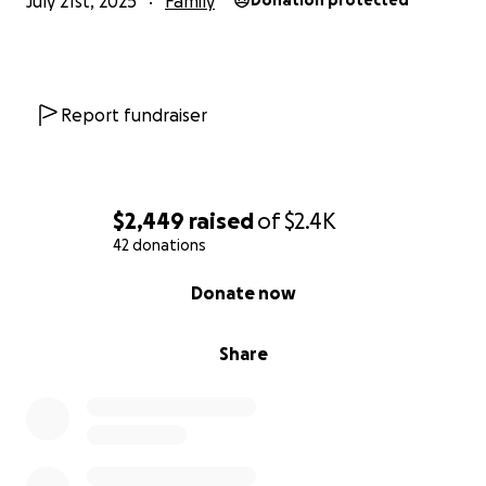
July 21st, 2025
Family
Donation protected
Report fundraiser
$2,449
raised
of
$2.4K
42 donations
0% complete
Donate now
Share