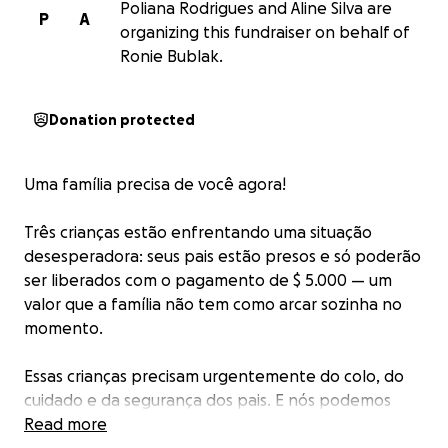
Poliana Rodrigues and Aline Silva are
P
A
organizing this fundraiser on behalf of
Ronie Bublak.
Donation protected
Uma família precisa de você agora!
Três crianças estão enfrentando uma situação
desesperadora: seus pais estão presos e só poderão
ser liberados com o pagamento de $ 5.000 — um
valor que a família não tem como arcar sozinha no
momento.
Essas crianças precisam urgentemente do colo, do
cuidado e da segurança dos pais. E nós podemos
ajudar a reverter essa dor.
Read more