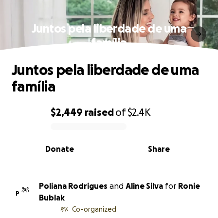
Juntos pela liberdade de uma
família
Juntos pela liberdade de uma
família
$2,449
raised
of
$2.4K
0% complete
Donate
Share
Poliana Rodrigues
and
Aline Silva
for
Ronie
P
Bublak
Co-organized