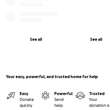
See all
See all
Your easy, powerful, and trusted home for help
Easy
Powerful
Trusted
Donate
Send
Your
quickly
help
donation is