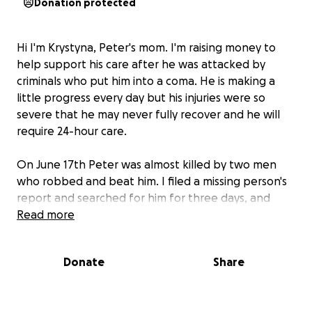
Donation protected
Hi I'm Krystyna, Peter's mom. I'm raising money to
help support his care after he was attacked by
criminals who put him into a coma. He is making a
little progress every day but his injuries were so
severe that he may never fully recover and he will
require 24-hour care.
On June 17th Peter was almost killed by two men
who robbed and beat him. I filed a missing person's
report and searched for him for three days, and
when we found him he was in the hospital and
Read more
barely alive.
Donate
Share
Right now, he is on a breathing tube and continues
to fight for his life. He has opened his eyes and is
sometimes responsive which has given all of us hope