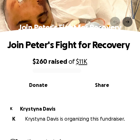
Join Peter's Fight for Recovery
Join Peter's Fight for Recovery
$260
raised
of
$11K
0% complete
Donate
Share
Krystyna Davis
K
K
Krystyna Davis is organizing this fundraiser.