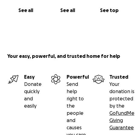
wdzięczni za każdą pomoc. Żadna darowizna nie jest
zbyt mała.
See all
See all
See top
Dziękuję. -Krystyna
Your easy, powerful, and trusted home for help
Easy
Powerful
Trusted
Donate
Send
Your
quickly
help
donation is
and
right to
protected
easily
the
by the
people
GoFundMe
and
Giving
causes
Guarantee
you care