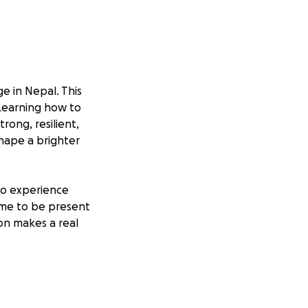
ge in Nepal. This
 Learning how to
rong, resilient,
hape a brighter
to experience
 me to be present
ion makes a real