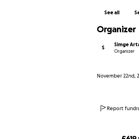
See all
Se
Organizer
Simge Art
S
Organizer
November 22nd, 
Report fundra
£619