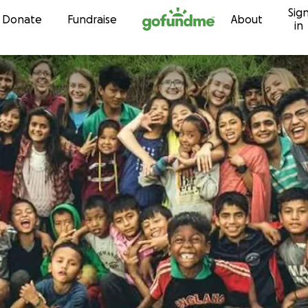
Sig
Skip to content
Donate
Fundraise
About
in