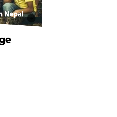
in Nepal
age