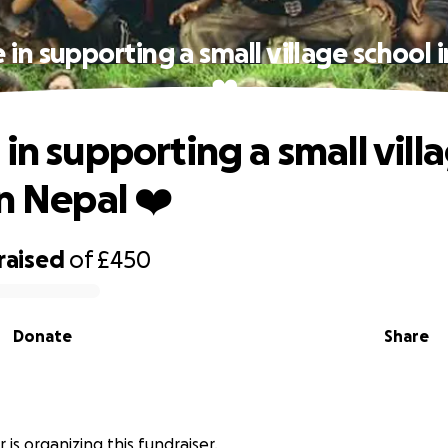
 in supporting a small village school 
❤️
in supporting a small vill
in Nepal ❤️
raised
of
£450
Donate
Share
 is organizing this fundraiser.