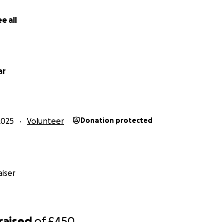
e all
ar
2025
Volunteer
Donation protected
iser
raised
of
£450