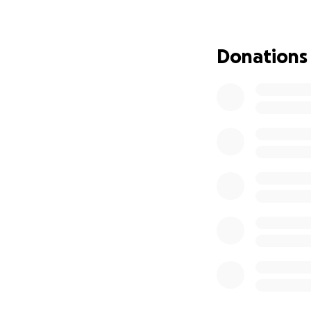
Merhaba, benim ad
topluyorum. Bu kü
ihtiyaç duyuyor. 
Donations
dirençli ve dengel
kazandırır ve hepi
Ben de çocuklara 
öğretmeni olarak 
çalışmalarını sürd
Teşekkür ederiz. 