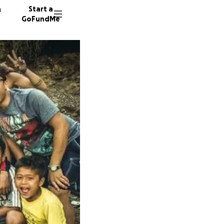
n
Start a
GoFundMe