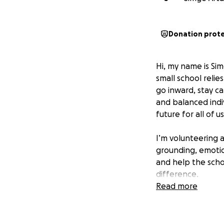
Donation prot
Hi, my name is Sim
small school relie
go inward, stay ca
and balanced indi
future for all of us
I’m volunteering 
grounding, emotio
and help the scho
difference.
Thank you. ❤️
Read more
—