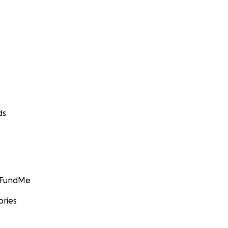
ds
GoFundMe
ories