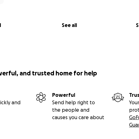
l
See all
S
werful, and trusted home for help
Powerful
Tru
ickly and
Send help right to
Your
the people and
pro
causes you care about
GoF
Gua