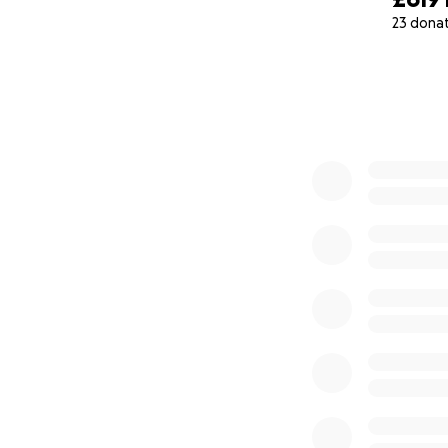
23 dona
0% complete