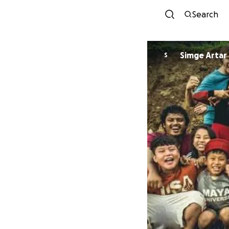
Search
Simge Artar
S