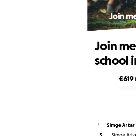
Join me
Join me 
school 
£619
0% complete
Simge Artar
S
S
Simge Artar