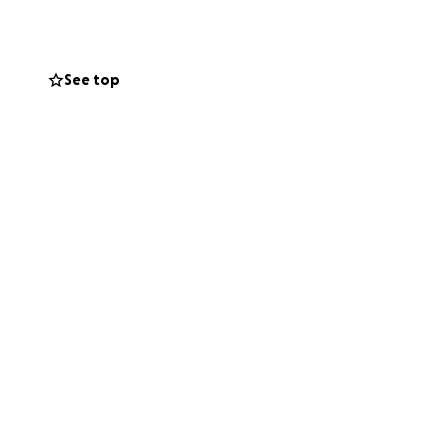
 bağış
arının yardımına
ocukların güçlü,
See top
ara özgüven ve güç
ulunur.
 ve meditasyon
e okulun bu güzel
atır.