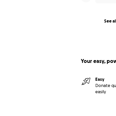
See al
Your easy, po
Easy
Donate qu
easily