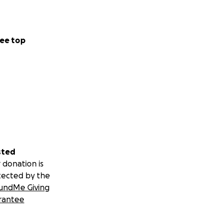
ee top
sted
 donation is
tected by the
undMe Giving
rantee