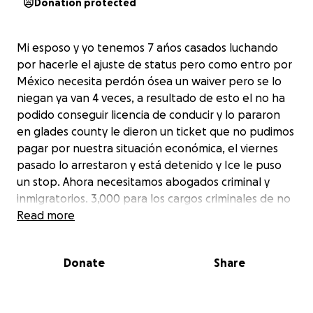
Donation protected
Mi esposo y yo tenemos 7 ańos casados luchando
por hacerle el ajuste de status pero como entro por
México necesita perdón ósea un waiver pero se lo
niegan ya van 4 veces, a resultado de esto el no ha
podido conseguir licencia de conducir y lo pararon
en glades county le dieron un ticket que no pudimos
pagar por nuestra situación económica, el viernes
pasado lo arrestaron y está detenido y Ice le puso
un stop. Ahora necesitamos abogados criminal y
inmigratorios. 3,000 para los cargos criminales de no
tener licencia, 3000-6000 para el abogado de
Read more
Immigracion, y la fianza de 5000-15000. Casi 27,000
dólares porfavor necesitamos ayuda todos los que lo
Donate
Share
conocen sabe que César es un pan de agua
trabajador y buen cosinero