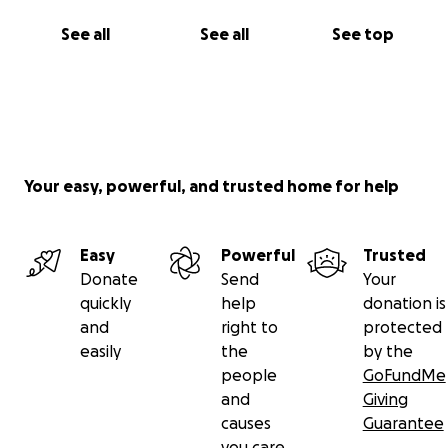
See all
See all
See top
Your easy, powerful, and trusted home for help
Easy
Powerful
Trusted
Donate
Send
Your
quickly
help
donation is
and
right to
protected
easily
the
by the
people
GoFundMe
and
Giving
causes
Guarantee
you care