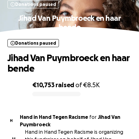
Donations paused
Jihad Van Puymbroeck en haar
bende
Donations paused
Jihad Van Puymbroeck en haar
bende
€10,753
raised
of
€8.5K
0% complete
Hand in Hand Tegen Racisme
for
Jihad Van
H
Puymbroeck
Hand in Hand Tegen Racisme is organizing