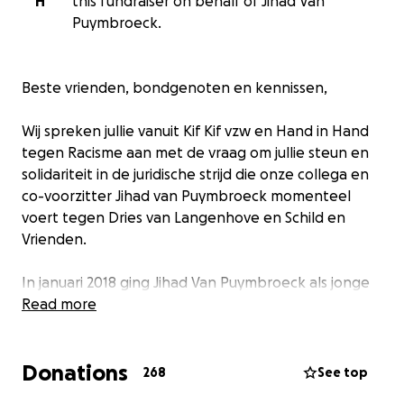
H
this fundraiser on behalf of Jihad Van
Puymbroeck.
Beste vrienden, bondgenoten en kennissen,
Wij spreken jullie vanuit Kif Kif vzw en Hand in Hand
tegen Racisme aan met de vraag om jullie steun en
solidariteit in de juridische strijd die onze collega en
co-voorzitter Jihad van Puymbroeck momenteel
voert tegen Dries van Langenhove en Schild en
Vrienden.
In januari 2018 ging Jihad Van Puymbroeck als jonge
vrouw met migratieachtergrond aan de slag bij VRT
Read more
NWS. Het was een moment dat ze had moeten
vieren, waar ze fier op haar zelf kon zijn. Maar het
Donations
werd haar afgenomen, en zelfs meer dan dat. Na de
268
See top
onthullende Pano-reportage is Jihad Van