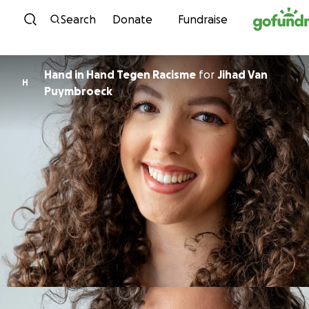
Skip to content
Search
Donate
Fundraise
Hand in Hand Tegen Racisme
for
Jihad Van
H
Puymbroeck