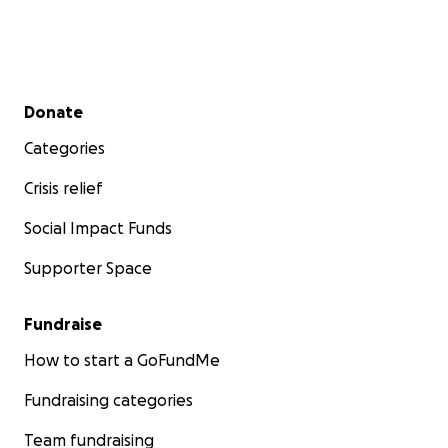
Solidaire en strijdbare groeten,
De bende van Jihad:
Secondary menu
Donate
Lieven Kandolo - co-voorzitter Hand in Hand
Categories
Marius Dekeyser- coördinator Hand in Hand vzw
Sarah El Massaoudi - voorzitter Kif Kif vzw
Crisis relief
Nina Henkens - coördinator Kif Kif vzw
Social Impact Funds
Supporter Space
Fundraise
How to start a GoFundMe
Fundraising categories
Team fundraising