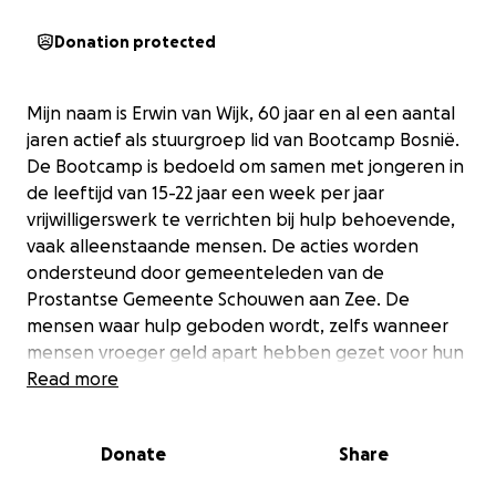
Donation protected
Mijn naam is Erwin van Wijk, 60 jaar en al een aantal
jaren actief als stuurgroep lid van Bootcamp Bosnië.
De Bootcamp is bedoeld om samen met jongeren in
de leeftijd van 15-22 jaar een week per jaar
vrijwilligerswerk te verrichten bij hulp behoevende,
vaak alleenstaande mensen. De acties worden
ondersteund door gemeenteleden van de
Prostantse Gemeente Schouwen aan Zee. De
mensen waar hulp geboden wordt, zelfs wanneer
mensen vroeger geld apart hebben gezet voor hun
pensioen, moeten rondkomen van heel erg weinig
Read more
geld. Juist mensen die leven onder zeer primitieve
omstandigheden, kunnen wij met onze hulp iets
Donate
Share
voor hen gaan betekenen.
Door jongeren hierbij te begeleiden, laten inzien dat