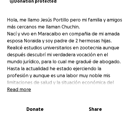
Donation protected
Hola, me llamo Jesús Portillo pero mi familia y amigos
más cercanos me llaman Chuchin.
Nací y vivo en Maracaibo en compañia de mi amada
esposa Noraida y soy padre de 2 hermosas hijas.
Realicé estudios universitarios en zootecnia aunque
después descubrí mi verdadera vocación en el
mundo jurídico, para lo cual me gradué de abogado.
Hasta la actualidad he estado ejerciendo la
profesión y aunque es una labor muy noble mis
limitaciones de salud y la situación económica del
país me obligan a utilizar estos medios para
Read more
comunicarme contigo.
En esta oportunidad me dirijo a ti, porque necesito
Donate
Share
una ayuda económica para extender mis días de
vida.
Luego de someterme a diversos exámenes médicos