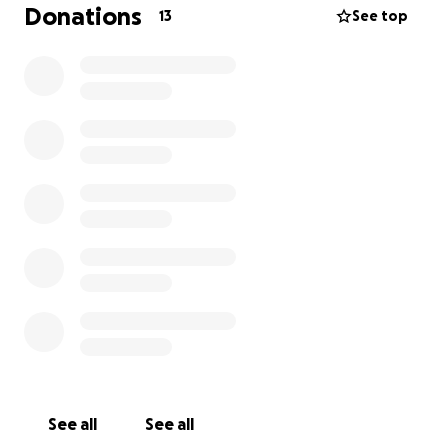
me han diagnosticado que tengo un “meningioma
Donations
13
See top
frontal” (tumor en el cerebro) y requiero una cirugía
con extrema urgencia.
Y aunque no lo creas, tengo viviendo con ese tumor
alrededor de 20 años pero actualmente el mismo ha
aumentado de tamaño y está generando diversos
problemas.
Mucho sabré agradecer tu ayuda pero lo más
importante es que no olvides orar por mi.
See all
See all