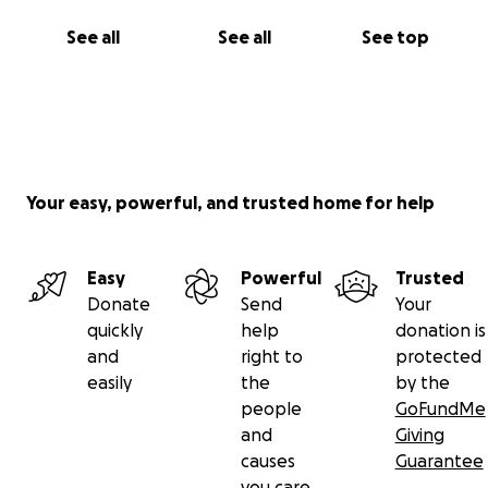
See all
See all
See top
Your easy, powerful, and trusted home for help
Easy
Powerful
Trusted
Donate
Send
Your
quickly
help
donation is
and
right to
protected
easily
the
by the
people
GoFundMe
and
Giving
causes
Guarantee
you care