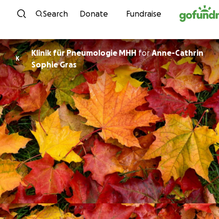
Skip to content
Search
Donate
Fundraise
Klinik für Pneumologie MHH
for
Anne-Cathrin
K
Sophie Gras