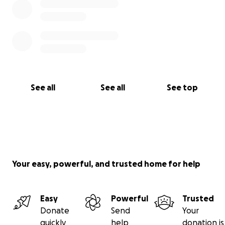
See all
See all
See top
Your easy, powerful, and trusted home for help
Easy
Powerful
Trusted
Donate
Send
Your
quickly
help
donation is