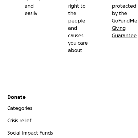
and
right to
protected
easily
the
by the
people
GoFundMe
and
Giving
causes
Guarantee
you care
about
Secondary menu
Donate
Categories
Crisis relief
Social Impact Funds