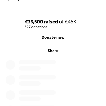
€39,500
raised
of
€45K
597 donations
0% complete
Donate now
Share