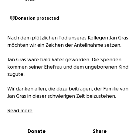
Donation protected
Nach dem plötzlichen Tod unseres Kollegen Jan Gras
möchten wir ein Zeichen der Anteilnahme setzen.
Jan Gras wäre bald Vater geworden. Die Spenden
kommen seiner Ehefrau und dem ungeborenen Kind
zugute.
Wir danken allen, die dazu beitragen, der Familie von
Jan Gras in dieser schwierigen Zeit beizustehen.
Read more
—Die Spendenaktion ist initiiert von der Klinik für
Pneumologie und Infektiologie der Medizinischen
Donate
Share
Hochschule Hannover (Account-Verantwortliche: Dr.