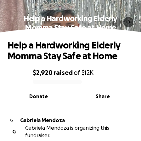
Help a Hardworking Elderly
Momma Stay Safe at Home
Help a Hardworking Elderly
Momma Stay Safe at Home
$2,920
raised
of
$12K
0% complete
Donate
Share
Gabriela Mendoza
G
Gabriela Mendoza is organizing this
G
fundraiser.