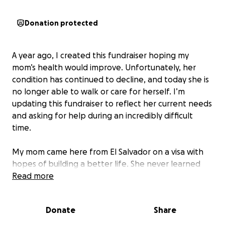
Donation protected
A year ago, I created this fundraiser hoping my
mom’s health would improve. Unfortunately, her
condition has continued to decline, and today she is
no longer able to walk or care for herself. I’m
updating this fundraiser to reflect her current needs
and asking for help during an incredibly difficult
time.
My mom came here from El Salvador on a visa with
hopes of building a better life. She never learned
English and spent most of her life working jobs that
Read more
offered no retirement or benefits. For years up until
recently, she also made and sold homemade
Donate
Share
pupusas from her kitchen to pay the bills. She
worked long hours, got very little rest, and did