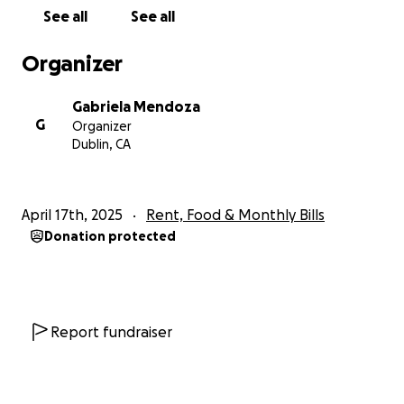
equipment, a wheelchair ramp, an adjustable
See all
See all
remote control bed, converting her bathtub into a
walk-in shower, and other necessities that will
Organizer
improve her quality of life and help her remain safe
and more comfortable at home.
Gabriela Mendoza
G
Organizer
Any donation, no matter the amount, or even
Dublin, CA
sharing her story, means so much. Thank you for
taking the time to read this and for keeping my
mom in your thoughts and prayers.
April 17th, 2025
Rent, Food & Monthly Bills
Donation protected
SPANISH:
Hace un año creé esta recaudación de fondos con la
esperanza de que la salud de mi mamá mejorara.
Report fundraiser
Lamentablemente, su condición ha seguido
empeorando y hoy ya no puede caminar ni cuidar de
sí misma. Estoy actualizando esta campaña para