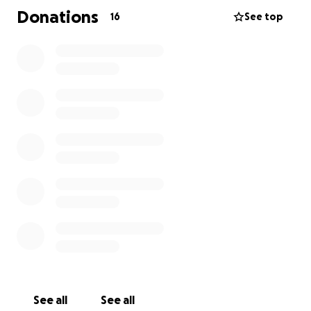
maggiore per il trasloco, che dovrà essere
Donations
16
See top
effettuato necessariamente da una ditta
specializzata in quanto si dovranno trasportare
anche gli armadi.
Stiamo operando una colletta per far fronte alle
spese: se ti sarà possibile, anche con un piccolo
contributo, ti saremo veramente grati. Il nostro
territorio ha bisogno di presìdi culturali permanenti,
dobbiamo iniziare da questo.
Grazie mille in anticipo.
See all
See all