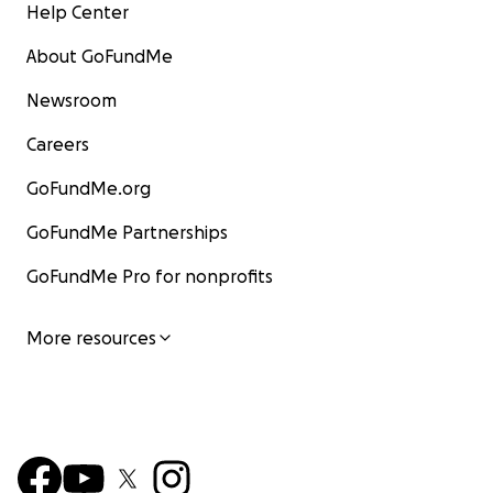
Help Center
About GoFundMe
Newsroom
Careers
GoFundMe.org
GoFundMe Partnerships
GoFundMe Pro for nonprofits
More resources