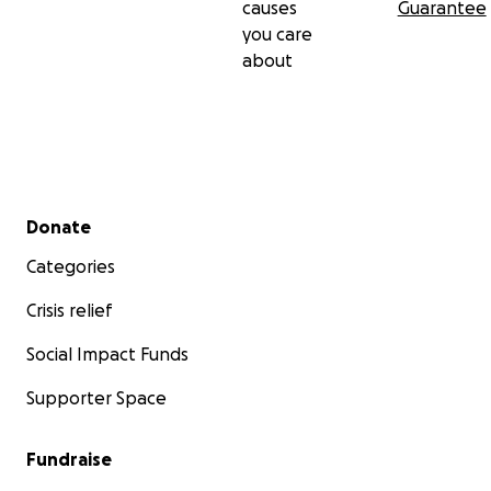
causes
Guarantee
you care
about
Secondary menu
Donate
Categories
Crisis relief
Social Impact Funds
Supporter Space
Fundraise