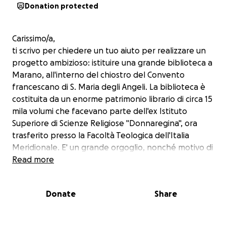
Donation protected
Carissimo/a,
ti scrivo per chiedere un tuo aiuto per realizzare un
progetto ambizioso: istituire una grande biblioteca a
Marano, all'interno del chiostro del Convento
francescano di S. Maria degli Angeli. La biblioteca è
costituita da un enorme patrimonio librario di circa 15
mila volumi che facevano parte dell'ex Istituto
Superiore di Scienze Religiose "Donnaregina", ora
trasferito presso la Facoltà Teologica dell'Italia
Meridionale. E' un grande orgoglio, nonché motivo di
vanto, che la Curia Arcivescovile di Napoli abbia
Read more
scelto Marano (ed in particolare la sede
francescana) come destinatari di questo patrimonio:
Donate
Share
un'occasione da non perdere!
Un gruppo di volenterosi ha già provveduto ad
inscatolare tutti i libri; tuttavia, occorre uno sforzo