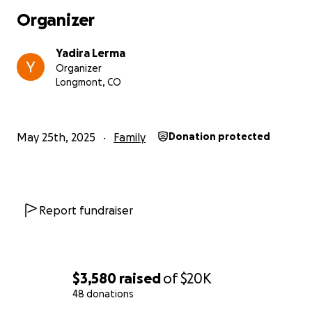
medicamentos, suministros de cuidado y los
Organizer
preparativos necesarios. Cualquier aporte, por
pequeño que sea, será una gran ayuda para hacer
Yadira Lerma
que el tiempo que le queda a Isidro sea lo más
Organizer
tranquilo posible.
Longmont, CO
Ayúdanos a honrar su lucha, su fortaleza y su vida.
Que sepa que no está solo.
May 25th, 2025
Family
Donation protected
Con mucho agradecimiento y carino,
Familia Aguilar
05/30/25 - Con mucha tristeza informamos el
Report fundraiser
fallecimiento de Isidro Aguilar, quien partió en paz el
jueves 29 de mayo a la 1:49 PM.
Se realizará un velorio en Colorado, y
posteriormente su cuerpo será trasladado a México
$3,580
raised
of
$20K
para que descanse en su tierra natal, rodeado de sus
48 donations
seres queridos.