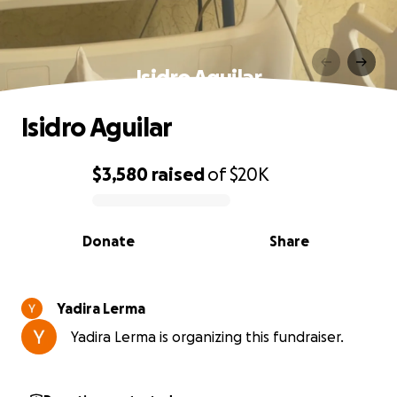
Isidro Aguilar
Isidro Aguilar
$3,580
raised
of
$20K
0% complete
Donate
Share
Yadira Lerma
Yadira Lerma is organizing this fundraiser.