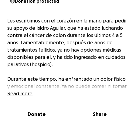
Donation protected
Les escribimos con el corazón en la mano para pedir
su apoyo de Isidro Aguilar, que ha estado luchando
contra el cáncer de colon durante los últimos 4 a 5
años. Lamentablemente, después de años de
tratamientos fallidos, ya no hay opciones médicas
disponibles para él, y ha sido ingresado en cuidados
paliativos (hospicio).
Durante este tiempo, ha enfrentado un dolor físico
y emocional constante. Ya no puede comer ni tomar
líquidos, y el sufrimiento diario se ha vuelto parte de
Read more
su rutina. La radiación que recibió le causó una herida
abierta, y el tumor ha comenzado a expandirse a
Donate
Share
través de esa herida, lo que ha empeorado aún más
su situación.