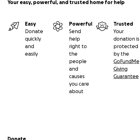
Your easy, powerful, and trusted home for help
Easy
Powerful
Trusted
Donate
Send
Your
quickly
help
donation is
and
right to
protected
easily
the
by the
people
GoFundMe
and
Giving
causes
Guarantee
you care
about
Secondary menu
Donate