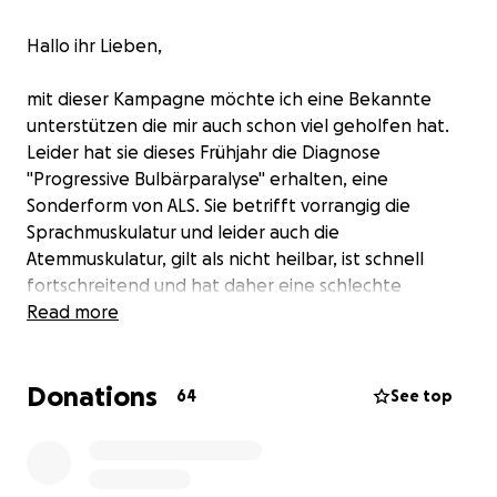
Hallo ihr Lieben,
mit dieser Kampagne möchte ich eine Bekannte
unterstützen die mir auch schon viel geholfen hat.
Leider hat sie dieses Frühjahr die Diagnose
"Progressive Bulbärparalyse" erhalten, eine
Sonderform von ALS. Sie betrifft vorrangig die
Sprachmuskulatur und leider auch die
Atemmuskulatur, gilt als nicht heilbar, ist schnell
fortschreitend und hat daher eine schlechte
Prognose.
Read more
Meine Bekannte ist getrenntlebend und hat drei
Donations
Kinder, die Jüngste ist gerade von der Grundschule in
64
See top
die weiterführende Schule gewechselt. Zudem steht
die finanziell leider nicht gut dar.