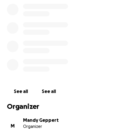
Ich möchte ihr durch diese Spendensammlung
ermöglichen die Zeit mit ihrem Kindern nun zu
genießen und schöne Erinnerungen zu sammeln.
Ich freue mich über jeden Euro der dabei hilft. ❣️
Danke !!
See all
See all
Organizer
Mandy Geppert
M
Organizer