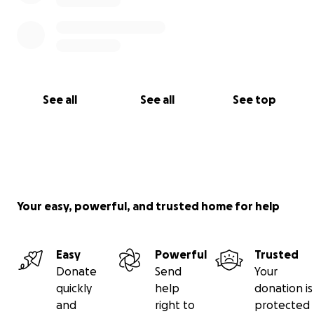
See all
See all
See top
Your easy, powerful, and trusted home for help
Easy
Powerful
Trusted
Donate
Send
Your
quickly
help
donation is
and
right to
protected