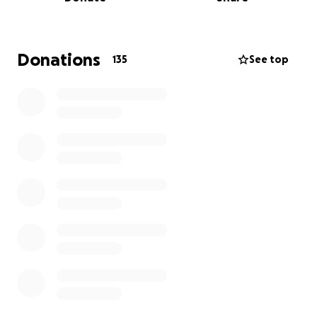
Wir bedanken uns bereits herzlich für ihre Spende
und ihr grosses Interesse.
Donations
135
See top