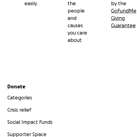
easily
the
by the
people
GoFundMe
and
Giving
causes
Guarantee
you care
about
Secondary menu
Donate
Categories
Crisis relief
Social Impact Funds
Supporter Space