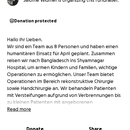
Salome Widmer is organizing this fundraiser.
Donation protected
Hallo ihr Lieben.
Wir sind ein Team aus 8 Personen und haben einen
humanitären Einsatz für April geplant. Zusammen
reisen wir nach Bangladesch ins Shyamnagar
Hospital, um armen Kindern und Familien, wichtige
Operationen zu ermöglichen. Unser Team bietet
Operationen im Bereich rekonstruktive Chirurgie
sowie Handchirurgie an. Wir behandeln Patienten
mit Versteifungen aufgrund von Verbrennungen bis
zu kleinen Patienten mit angeborenen
Fehlstellungen der Hände und vieles mehr.
Read more
Um diese Reise zu ermöglichen, benötigen wir ihre
Unterstützung. Tausend Dank.
Donate
Share