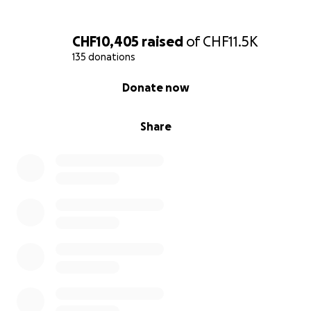
CHF10,405
raised
of
CHF11.5K
135 donations
0% complete
Donate now
Share