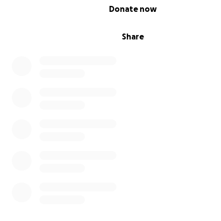
0% complete
Donate now
Share