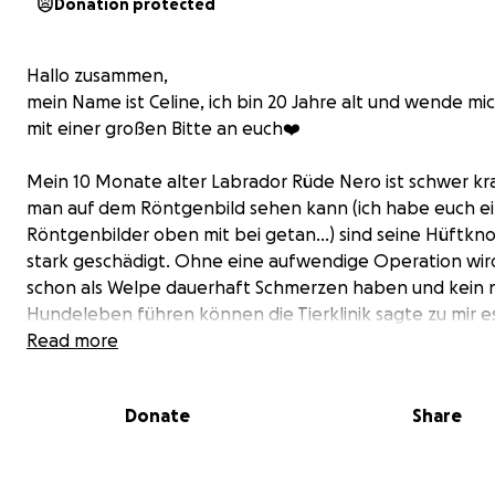
Donation protected
Hallo zusammen,
mein Name ist Celine, ich bin 20 Jahre alt und wende mi
mit einer großen Bitte an euch❤️‍
Mein 10 Monate alter Labrador Rüde Nero ist schwer kr
man auf dem Röntgenbild sehen kann (ich habe euch ei
Röntgenbilder oben mit bei getan…) sind seine Hüftkn
stark geschädigt. Ohne eine aufwendige Operation wir
schon als Welpe dauerhaft Schmerzen haben und kein 
Hundeleben führen können die Tierklinik sagte zu mir es
nicht so schlimm wir versuchen es erst mit Schmerz Tabl
Read more
ich mir aber nicht sicher war holte ich mir eine weitere
einer anderen Ärztin an und sie meinte zu mir ich muss e
Donate
Share
Stelle operieren lassen das mein Hund eigentlich gar ke
mehr nach oben hat…
es zerbricht mir das Herz meinen Hund mein Baby jeden