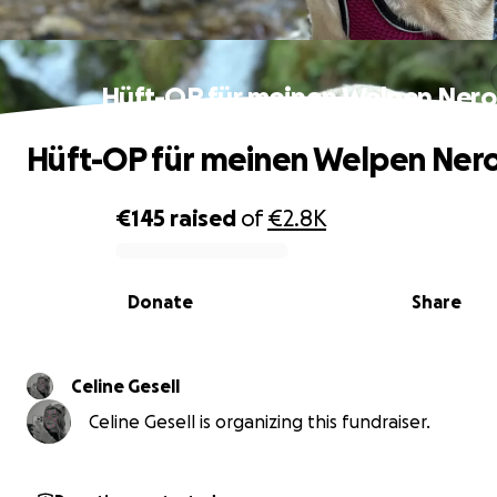
Hüft-OP für meinen Welpen Nero
Hüft-OP für meinen Welpen Ner
€145
raised
of
€2.8K
0% complete
Donate
Share
Celine Gesell
Celine Gesell is organizing this fundraiser.