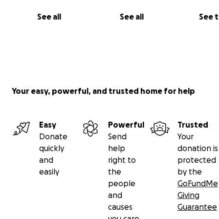
See all
See all
See 
Your easy, powerful, and trusted home for help
Easy
Powerful
Trusted
Donate
Send
Your
quickly
help
donation is
and
right to
protected
easily
the
by the
people
GoFundMe
and
Giving
causes
Guarantee
you care