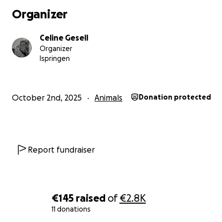
auf ein gesundes Leben gebt❤️‍
Organizer
Mit den übrig gebliebenen Spenden möchte ich Tierhe
Celine Gesell
helfen z. B. Futter Spielzeug oder dringend benötigte D
Organizer
die Versorgung von Tieren kaufen
Ispringen
So können wir gemeinsam nicht nur meine Sorgen verwi
sondern gleichzeitig auch Tieren in Not helfen ❤️
October 2nd, 2025
Animals
Donation protected
eure Celine mit Nero und seinem Bruder Chase❤️❤️
Report fundraiser
€145
raised
of
€2.8K
11 donations