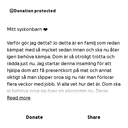
Donation protected
Mitt syskonbarn ❤️‍
Varför gör jag detta? Jo detta är en familj som redan
kämpat med så mycket sedan innan och ska nu åter
igen behöva kämpa. Dom är så otroligt trötta och
rädda just nu. Jag startar denna insamling för att
hjälpa dom att få presentkort på mat och annat
viktigt så man slipper oroa sig nu när man förlorar
flera veckor med jobb. Vi alla vet hur det är. Dom ska
ej behöva oroa sig över sin ekonomin nu. Deras
styrka måste gå till att ta hand om deras lilla hjärta.
Read more
Vården trodde att det var en vanlig magsjuka.
Donate
Share
Under en period kunde denna sötnos inte äta eller
dricka då allt bara kom upp igen. Slutade bajsa och