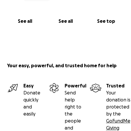
See all
See all
See top
Your easy, powerful, and trusted home for help
Easy
Powerful
Trusted
Donate
Send
Your
quickly
help
donation is
and
right to
protected
easily
the
by the
people
GoFundMe
and
Giving