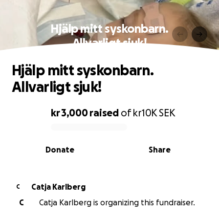
Hjälp mitt syskonbarn.
Allvarligt sjuk!
Hjälp mitt syskonbarn.
Allvarligt sjuk!
kr 3,000
raised
of
kr10K
SEK
0% complete
Donate
Share
Catja Karlberg
C
C
Catja Karlberg is organizing this fundraiser.