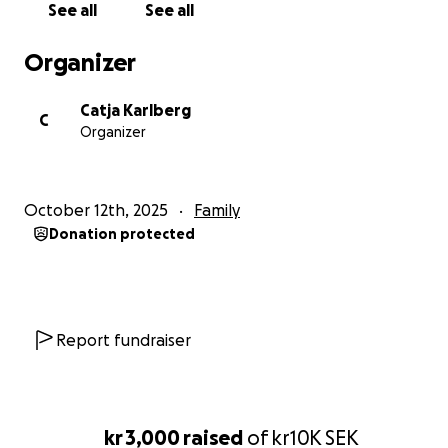
See all
See all
Mamman ligger inlagt med barnet. Eftersom det
finns fler syskon hemma måste pappa vara hemma.
Organizer
Hans jobb innebär att man jobbar olika tider på
dygnet. Så det finns inget annat alternativ.
Catja Karlberg
C
Organizer
Jag hoppas verkligen att ni vill hjälpa till och skicka
en peng så jag kan hjälpa mitt lilla syskonbarns familj
❤️‍
October 12th, 2025
Family
Donation protected
Report fundraiser
kr 3,000
raised
of
kr10K
SEK