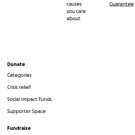
causes
Guarantee
you care
about
Secondary menu
Donate
Categories
Crisis relief
Social Impact Funds
Supporter Space
Fundraise