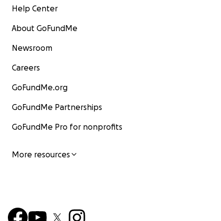
Help Center
About GoFundMe
Newsroom
Careers
GoFundMe.org
GoFundMe Partnerships
GoFundMe Pro for nonprofits
More resources