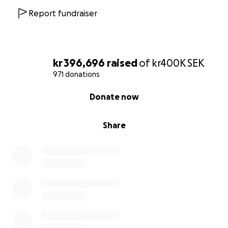
Report fundraiser
kr 396,696
raised
of
kr400K
SEK
971 donations
0% complete
Donate now
Share