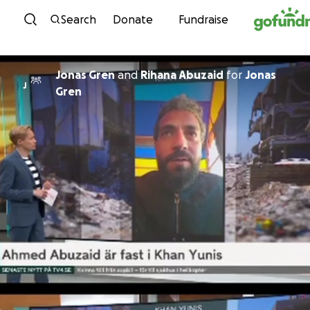
Skip to content
Search
Donate
Fundraise
Jonas Gren
and
Rihana Abuzaid
for
Jonas
J
Gren