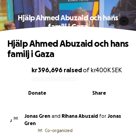
Hjälp Ahmed Abuzaid och hans
familj i Gaza
Hjälp Ahmed Abuzaid och hans
familj i Gaza
kr 396,696
raised
of
kr400K
SEK
0% complete
Donate
Share
Jonas Gren
and
Rihana Abuzaid
for
Jonas
J
Gren
Co-organized