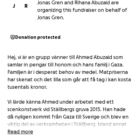
Jonas Gren and Rihana Abuzaid are
J
R
organizing this fundraiser on behalf of
Jonas Gren.
Donation protected
Hej, vi är en grupp vänner till Ahmed Abuzaid som
samlar in pengar till honom och hans familj i Gaza.
Familjen är i desperat behov av medel. Matpriserna
har skenat och det lilla som går att få tag i kan kosta
tusentals kronor.
Vi lärde känna Ahmed under arbetet med ett
scenkonstverk vid Ställbergs gruva 2015. Han hade
då nyligen kommit från Gaza till Sverige och blev en
viktig del av verksamheten i Ställberg, bland annat
som volontär.
Read more