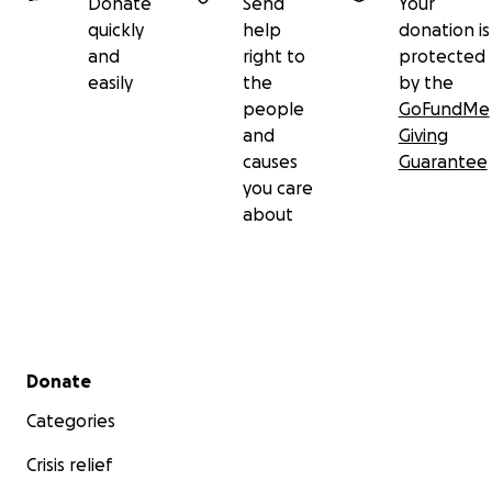
Donate
Send
Your
quickly
help
donation is
and
right to
protected
easily
the
by the
people
GoFundMe
and
Giving
causes
Guarantee
you care
about
Secondary menu
Donate
Categories
Crisis relief